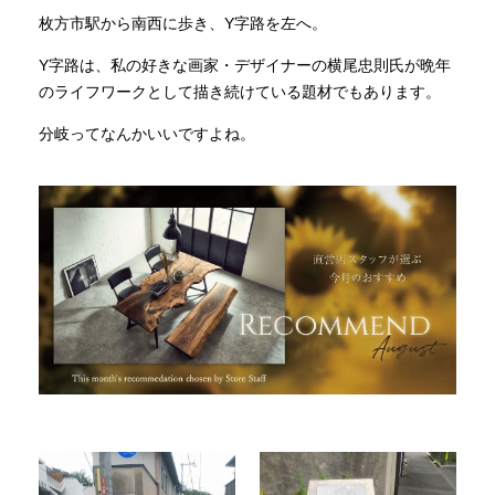
枚方市駅から南西に歩き、Y字路を左へ。
INFORMATION
Y字路は、私の好きな画家・デザイナーの横尾忠則氏が晩年
のライフワークとして描き続けている題材でもあります。
分岐ってなんかいいですよね。
MOKUBA CHANNEL
よくあるご質問
お問い合わせ