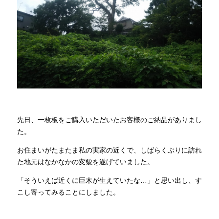
商品情報
直営店
イベント
WEBカタログ
先日、一枚板をご購入いただいたお客様のご納品がありまし
た。
全商品一覧
お住まいがたまたま私の実家の近くで、しばらくぶりに訪れ
た地元はなかなかの変貌を遂げていました。
新入荷情報
「そういえば近くに巨木が生えていたな…」と思い出し、す
こし寄ってみることにしました。
納品事例