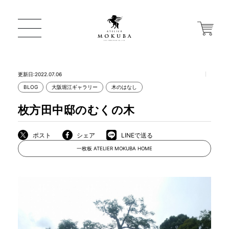
更新日:2022.07.06
BLOG
大阪堀江ギャラリー
木のはなし
ONLINE STORE
枚方田中邸のむくの木
店舗から探す
ポスト
シェア
LINEで送る
一枚板 ATELIER MOKUBA HOME
一枚板 ATELIER MOKUBA HOME
MOKUBA について