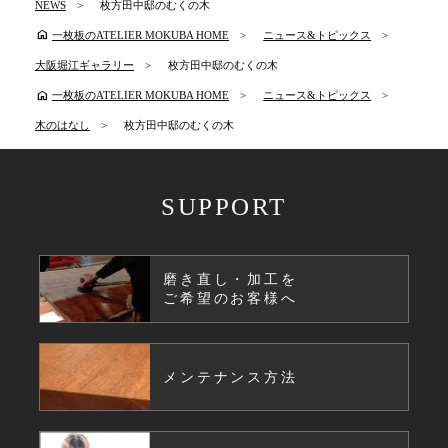
NEWS
枚方田中邸のむくの木
home
一枚板のATELIER MOKUBA HOME
ニュース&トピックス
大阪堀江ギャラリー
枚方田中邸のむくの木
home
一枚板のATELIER MOKUBA HOME
ニュース&トピックス
木のはなし
枚方田中邸のむくの木
SUPPORT
磨き直し・加工を
ご希望のお客様へ
メンテナンス方法