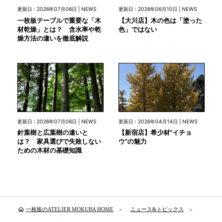
更新日 : 2026年07月06日 | NEWS
更新日 : 2026年06月10日 | NEWS
一枚板テーブルで重要な「木
【大川店】木の色は「塗った
材乾燥」とは？ 含水率や乾
色」ではない
燥方法の違いを徹底解説
更新日 : 2026年07月06日 | NEWS
更新日 : 2026年04月14日 | NEWS
針葉樹と広葉樹の違いと
【新宿店】希少材”イチョ
は？ 家具選びで失敗しない
ウ”の魅力
ための木材の基礎知識
home
一枚板のATELIER MOKUBA HOME
ニュース&トピックス