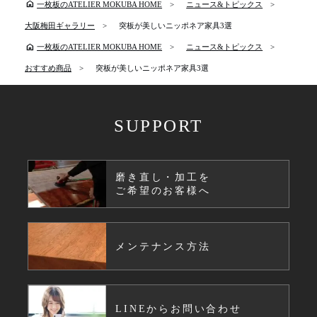
home
一枚板のATELIER MOKUBA HOME
ニュース&トピックス
大阪梅田ギャラリー
突板が美しいニッポネア家具3選
home
一枚板のATELIER MOKUBA HOME
ニュース&トピックス
おすすめ商品
突板が美しいニッポネア家具3選
SUPPORT
磨き直し・加工を
ご希望のお客様へ
メンテナンス方法
LINEからお問い合わせ