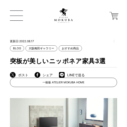
更新日:2022.08.17
BLOG
大阪梅田ギャラリー
おすすめ商品
ONLINE STORE
突板が美しいニッポネア家具3選
店舗から探す
ポスト
シェア
LINEで送る
一枚板 ATELIER MOKUBA HOME
一枚板 ATELIER MOKUBA HOME
MOKUBA について