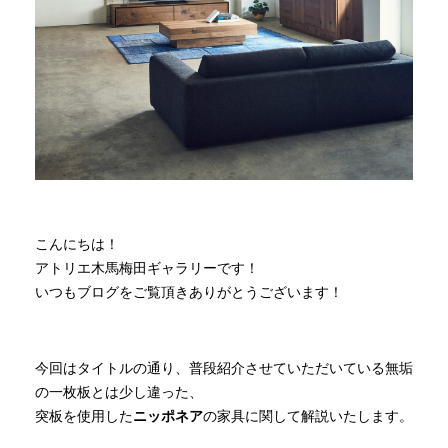
商品情報
直営店
イベント
WEBカタログ
こんにちは！
アトリエ木馬梅田ギャラリーです！
いつもブログをご覧頂きありがとうございます！
全商品一覧
新入荷情報
今回はタイトルの通り、普段紹介させていただいている無垢
の一枚板とは少し違った、
突板を使用した
ニッポネア
の家具に関して解説いたします。
納品事例