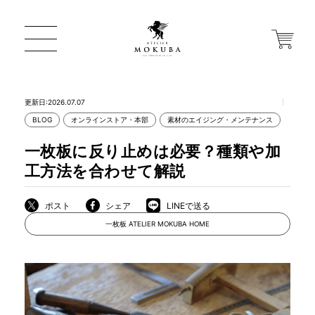
更新日:2026.07.07
BLOG
オンラインストア・本部
素材のエイジング・メンテナンス
ONLINE STORE
一枚板に反り止めは必要？種類や加
工方法を合わせて解説
店舗から探す
ポスト
シェア
LINEで送る
一枚板 ATELIER MOKUBA HOME
一枚板 ATELIER MOKUBA HOME
MOKUBA について