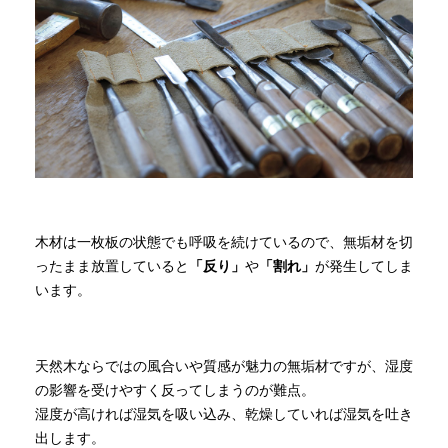
商品情報
直営店
イベント
WEBカタログ
木材は一枚板の状態でも呼吸を続けているので、無垢材を切
ったまま放置していると
「反り」
や
「割れ」
が発生してしま
います。
全商品一覧
新入荷情報
天然木ならではの風合いや質感が魅力の無垢材ですが、湿度
の影響を受けやすく反ってしまうのが難点。
湿度が高ければ湿気を吸い込み、乾燥していれば湿気を吐き
納品事例
出します。