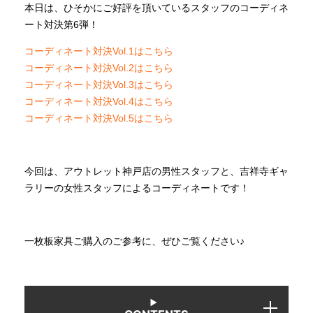
本日は、ひそかにご好評を頂いているスタッフのコーディネ
ート対決第6弾！
INFORMATION
コーディネート対決Vol.1はこちら
コーディネート対決Vol.2はこちら
コーディネート対決Vol.3はこちら
MOKUBA CHANNEL
コーディネート対決Vol.4はこちら
コーディネート対決Vol.5はこちら
よくあるご質問
今回は、アウトレット神戸店の男性スタッフと、吉祥寺ギャ
お問い合わせ
ラリーの女性スタッフによるコーディネートです！
一枚板家具ご購入のご参考に、ぜひご覧ください♪