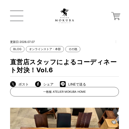
更新日:2026.07.07
BLOG
オンラインストア・本部
その他
ONLINE STORE
直営店スタッフによるコーディネー
ト対決！Vol.6
店舗から探す
ポスト
シェア
LINEで送る
一枚板 ATELIER MOKUBA HOME
一枚板 ATELIER MOKUBA HOME
MOKUBA について