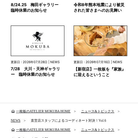
8/24.25 梅田ギャラリー
令和8年熊本地震により被災
臨時休業のお知らせ
された皆さまへのお見舞い
更新日 : 2026年07月28日 | NEWS
更新日 : 2026年07月16日 | NEWS
7/28 大川・天神ギャラリ
【新宿店】一枚板を『家族』
ー 臨時休業のお知らせ
に迎えるということ
home
一枚板のATELIER MOKUBA HOME
ニュース&トピックス
NEWS
直営店スタッフによるコーディネート対決！Vol.6
home
一枚板のATELIER MOKUBA HOME
ニュース&トピックス