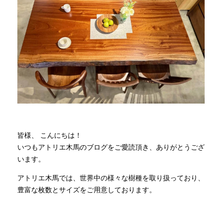
商品情報
直営店
イベント
WEBカタログ
皆様、 こんにちは！
全商品一覧
いつもアトリエ木馬のブログをご愛読頂き、ありがとうござ
います。
アトリエ木馬では、世界中の様々な樹種を取り扱っており、
新入荷情報
豊富な枚数とサイズをご用意しております。
納品事例