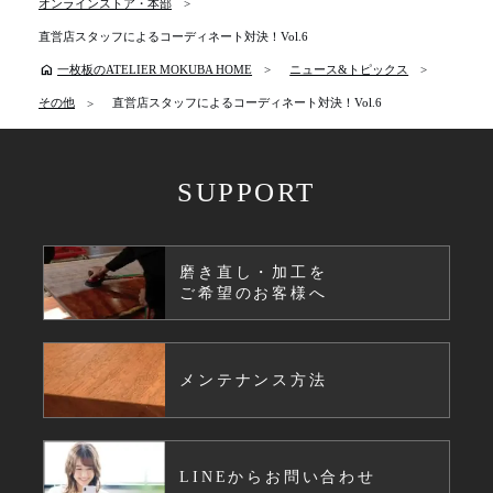
オンラインストア・本部
直営店スタッフによるコーディネート対決！Vol.6
home
一枚板のATELIER MOKUBA HOME
ニュース&トピックス
その他
直営店スタッフによるコーディネート対決！Vol.6
SUPPORT
磨き直し・加工を
ご希望のお客様へ
メンテナンス方法
LINEからお問い合わせ