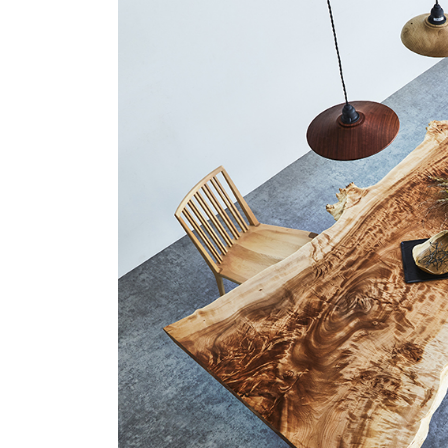
商品情報
ATELIER MOKUBAの一枚板テーブル
ATELIER MOKUBAの一枚板×異素材
特別なダイニングチェア
一枚板用のテーブル脚
樹種紹介
コーディネート集
メンテナンス方法