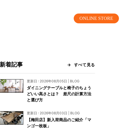
ONLINE STORE
新着記事
すべて見る
MOKUBA CHANNEL
更新日 : 2026年08月05日 | BLOG
ダイニングテーブルと椅子のちょう
よくあるご質問
どいい高さとは？ 差尺の計算方法
と選び方
お問い合わせ
更新日 : 2026年08月03日 | BLOG
リア）
お問い合わせ
【梅田店】新入荷商品のご紹介「マ
ンゴ一枚板」
ス）
資料請求