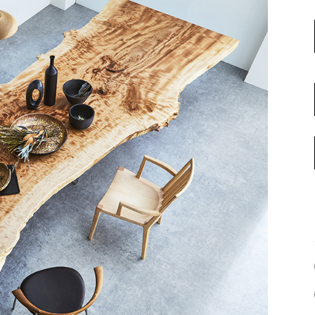
名古屋ギャラリー
お客様の声
大阪梅田ギャラリー
コーディネート集
アウトレット神戸店
大川ギャラリー【本店】
INFORMATION
天神ギャラリー
NEWS
公式オンラインストア
EVENT
BLOG
WEBカタログ
メディア美術協力実績