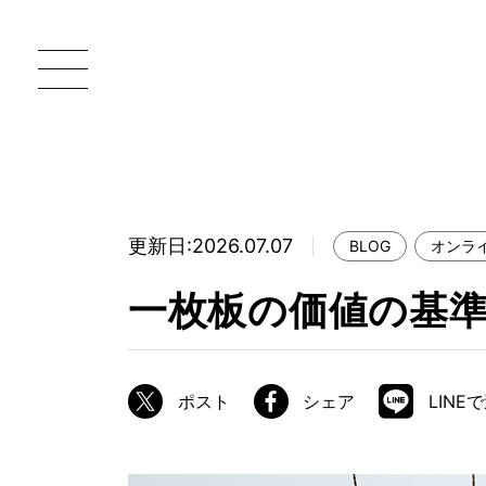
更新日:2026.07.07
BLOG
オンラ
一枚板 ATELIER MOKUBA HOME
直
一枚板の価値の基
MOKUBA について
ブランドコンセプト
ポスト
シェア
LINE
製造工程
職人の技能・技巧
加工技術