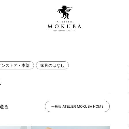
インストア・本部
家具のはなし
営店
全商品一覧
準
青山プレミアムギャラリー
新入荷情報
新宿ギャラリー
レジンギャラリー
で送る
納品事例
一枚板 ATELIER MOKUBA HOME
吉祥寺ギャラリー
【アウトレット取扱店】
納品事例（住宅・インテ
横浜ギャラリー
納品事例（店舗・オフィ