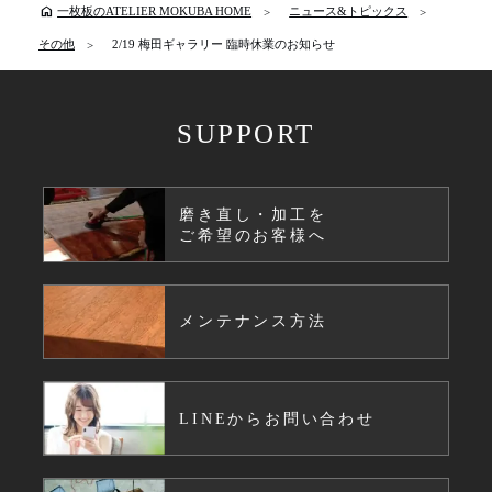
home
一枚板のATELIER MOKUBA HOME
ニュース&トピックス
その他
2/19 梅田ギャラリー 臨時休業のお知らせ
SUPPORT
磨き直し・加工を
ご希望のお客様へ
メンテナンス方法
LINEからお問い合わせ