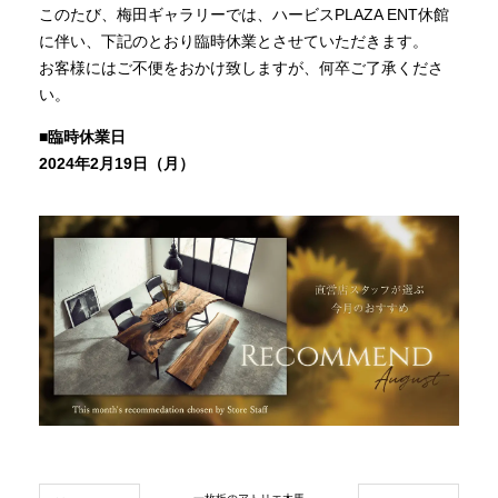
このたび、梅田ギャラリーでは、ハービスPLAZA ENT休館
商品情報
に伴い、下記のとおり臨時休業とさせていただきます。
お客様にはご不便をおかけ致しますが、何卒ご了承くださ
い。
直営店
■臨時休業日
2024年2
月19日（月）
イベント
WEBカタログ
全商品一覧
新入荷情報
納品事例