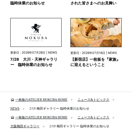
臨時休業のお知らせ
された皆さまへのお見舞い
更新日 : 2026年07月28日 | NEWS
更新日 : 2026年07月16日 | NEWS
7/28 大川・天神ギャラリ
【新宿店】一枚板を『家族』
ー 臨時休業のお知らせ
に迎えるということ
home
一枚板のATELIER MOKUBA HOME
ニュース&トピックス
NEWS
2/19 梅田ギャラリー 臨時休業のお知らせ
home
一枚板のATELIER MOKUBA HOME
ニュース&トピックス
大阪梅田ギャラリー
2/19 梅田ギャラリー 臨時休業のお知らせ