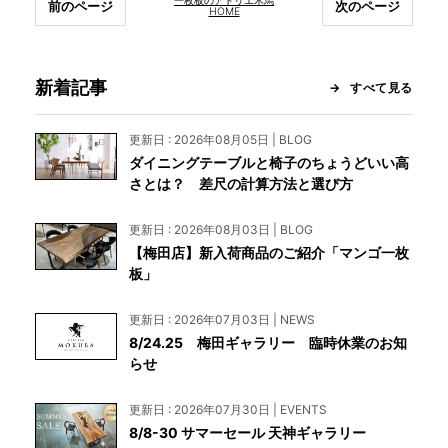
一枚板のアトリエ木馬
前のページ
次のページ
HOME
INFORMATION
新着記事
すべて見る
MOKUBA CHANNEL
更新日 : 2026年08月05日 | BLOG
ダイニングテーブルと椅子のちょうどいい高
さとは？ 差尺の計算方法と選び方
よくあるご質問
更新日 : 2026年08月03日 | BLOG
【梅田店】新入荷商品のご紹介「マンゴ一枚
お問い合わせ
板」
更新日 : 2026年07月03日 | NEWS
8/24.25 梅田ギャラリー 臨時休業のお知
らせ
更新日 : 2026年07月30日 | EVENTS
8/8-30 サマーセール 天神ギャラリー