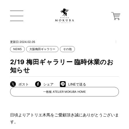
更新日:2024.02.05
NEWS
大阪梅田ギャラリー
その他
ONLINE STORE
2/19 梅田ギャラリー 臨時休業のお
知らせ
店舗から探す
ポスト
シェア
LINEで送る
一枚板 ATELIER MOKUBA HOME
一枚板 ATELIER MOKUBA HOME
MOKUBA について
日頃よりアトリエ木馬をご愛顧頂き誠にありがとうございま
す。