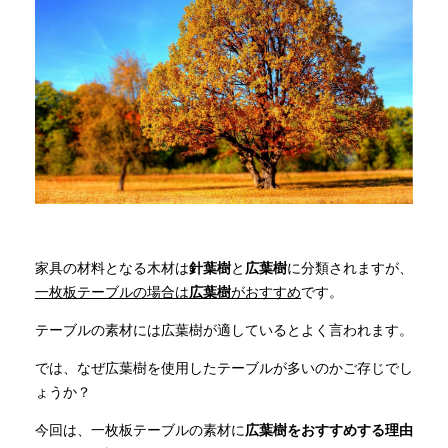
商品情報
直営店
イベント
WEBカタログ
家具の材料となる木材は
針葉樹
と
広葉樹
に分類されますが、
一枚板テーブルの場合は
広葉樹
がおすすめ
です。
全商品一覧
テーブルの素材には広葉樹が適しているとよく言われます。
新入荷情報
では、なぜ広葉樹を使用したテーブルが多いのかご存じでし
ょうか？
今回は、一枚板テーブルの素材に
広葉樹をおすすめする理由
納品事例