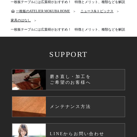
一枚板テーブルには広葉樹がおすすめ！ 特徴とメリット、種類などを解説
home
一枚板のATELIER MOKUBA HOME
ニュース&トピックス
家具のはなし
一枚板テーブルには広葉樹がおすすめ！ 特徴とメリット、種類などを解説
SUPPORT
磨き直し・加工を
ご希望のお客様へ
メンテナンス方法
LINEからお問い合わせ