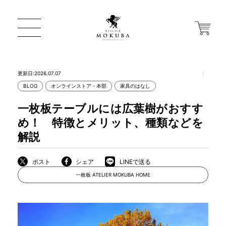
更新日:2026.07.07
BLOG
オンラインストア・本部
家具のはなし
ONLINE STORE
一枚板テーブルには広葉樹がおすす
め！ 特徴とメリット、種類などを
店舗から探す
解説
ポスト
シェア
LINEで送る
一枚板 ATELIER MOKUBA HOME
一枚板 ATELIER MOKUBA HOME
MOKUBA について