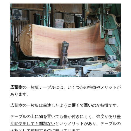
広葉樹
の一枚板テーブルには、いくつかの特徴やメリットが
あります。
広葉樹の一枚板は前述したように
硬くて重い
のが特徴です。
テーブルの上に物を置いても傷が付きにくく、強度があり
長
期間使用しても問題ない
というメリットがあり、テーブルの
天板として使用するのに向いています。