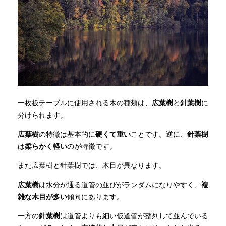
一枚板テーブルに使用される木の種類は、
広葉樹
と
針葉樹
に
分けられます。
広葉樹
の特徴は基本的に
硬くて重い
ことです。逆に、
針葉樹
は
柔らかく軽い
のが特徴です。
また広葉樹と針葉樹では、木目が異なります。
広葉樹
は水分が通る道管の並びがランダムになりやすく、
複
雑な木目が多い
傾向にあります。
一方の
針葉樹
は道管よりも細い仮道管が整列して並んでいる