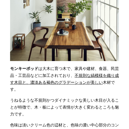
モンキーポッド
は大木に育つ木で、家具や建材、食器、民芸
品・工芸品などに加工されており、
不規則な縞模様を織り成
す木目と、濃淡ある褐色のグラデーションが美しい
木材で
す。
うねるような不規則かつダイナミックな美しい木目が入るこ
とが特徴で、木・板によって表情が大きく変わるところも魅
力です。
色味は淡いクリーム色の辺材と、色味の濃い中心部分のコン