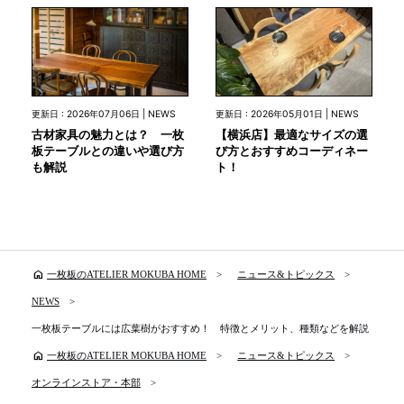
更新日 : 2026年07月06日 | NEWS
更新日 : 2026年05月01日 | NEWS
古材家具の魅力とは？ 一枚
【横浜店】最適なサイズの選
板テーブルとの違いや選び方
び方とおすすめコーディネー
も解説
ト！
home
一枚板のATELIER MOKUBA HOME
ニュース&トピックス
NEWS
一枚板テーブルには広葉樹がおすすめ！ 特徴とメリット、種類などを解説
home
一枚板のATELIER MOKUBA HOME
ニュース&トピックス
オンラインストア・本部