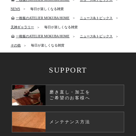
NEWS
毎日が楽しくなる雑貨
home
一枚板のATELIER MOKUBA HOME
ニュース&トピックス
天神ギャラリー
毎日が楽しくなる雑貨
home
一枚板のATELIER MOKUBA HOME
ニュース&トピックス
その他
毎日が楽しくなる雑貨
SUPPORT
磨き直し・加工を
ご希望のお客様へ
メンテナンス方法