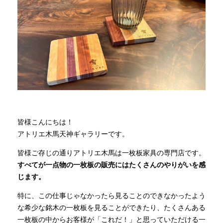
商品情報
直営店
イベント
WEBカタログ
皆様こんにちは！
アトリエ木馬天神ギャラリーです。
全商品一覧
皆様ご存じの通りアトリエ木馬は一枚板家具の専門店です。
すべてが一点物の一枚板の販売にはたくさんのやりがいを感
じます。
新入荷情報
特に、この仕事じゃなかったら見ることのできなかったよう
な希少な銘木の一枚板を見ることができたり、たくさんある
納品事例
一枚板の中からお客様が「これだ！」と思っていただける一