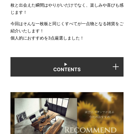
枚と出会えた瞬間はやりがいだけでなく、楽しみや喜びも感
じます！
INFORMATION
今回はそんな一枚板と同じくすべてが一点物となる雑貨をご
紹介いたします！
MOKUBA CHANNEL
個人的におすすめを3点厳選しました！
よくあるご質問
CONTENTS
お問い合わせ