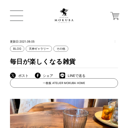
更新日:2021.09.05
BLOG
天神ギャラリー
その他
ONLINE STORE
毎日が楽しくなる雑貨
店舗から探す
ポスト
シェア
LINEで送る
一枚板 ATELIER MOKUBA HOME
一枚板 ATELIER MOKUBA HOME
MOKUBA について