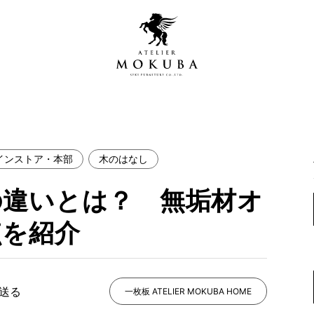
インストア・本部
木のはなし
営店
全商品一覧
の違いとは？ 無垢材オ
青山プレミアムギャラリー
新入荷情報
新宿ギャラリー
点を紹介
レジンギャラリー
納品事例
吉祥寺ギャラリー
【アウトレット取扱店】
納品事例（住宅・インテ
で送る
一枚板 ATELIER MOKUBA HOME
横浜ギャラリー
納品事例（店舗・オフィ