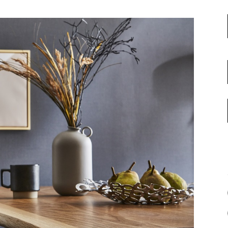
名古屋ギャラリー
お客様の声
大阪梅田ギャラリー
コーディネート集
アウトレット神戸店
大川ギャラリー【本店】
INFORMATION
天神ギャラリー
NEWS
公式オンラインストア
EVENT
BLOG
WEBカタログ
メディア美術協力実績