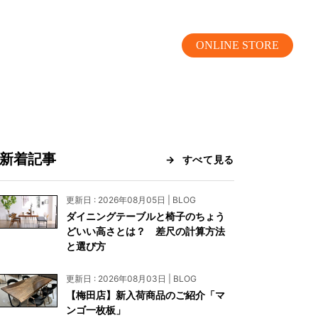
ONLINE STORE
新着記事
すべて見る
MOKUBA CHANNEL
更新日 : 2026年08月05日 | BLOG
ダイニングテーブルと椅子のちょう
よくあるご質問
どいい高さとは？ 差尺の計算方法
と選び方
お問い合わせ
更新日 : 2026年08月03日 | BLOG
リア）
お問い合わせ
【梅田店】新入荷商品のご紹介「マ
ンゴ一枚板」
ス）
資料請求