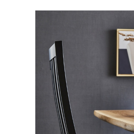
商品情報
ATELIER MOKUBAの一枚板テーブル
ATELIER MOKUBAの一枚板×異素材
特別なダイニングチェア
一枚板用のテーブル脚
樹種紹介
コーディネート集
メンテナンス方法