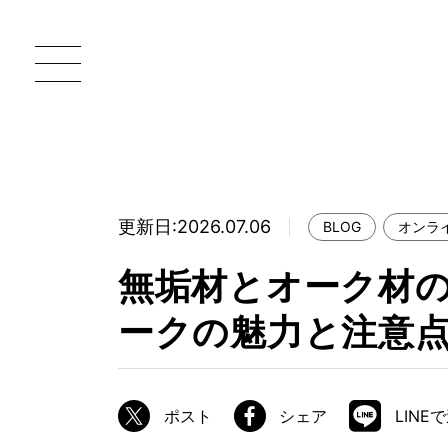
更新日:2026.07.06
BLOG
オンラ
一枚板 ATELIER MOKUBA HOME
直
無垢材とオーク材
MOKUBA について
ークの魅力と注意
ブランドコンセプト
製造工程
職人の技能・技巧
ポスト
シェア
LINE
加工技術