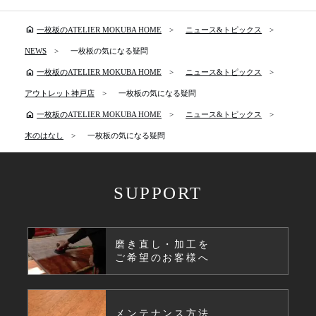
home
一枚板のATELIER MOKUBA HOME
ニュース&トピックス
NEWS
一枚板の気になる疑問
home
一枚板のATELIER MOKUBA HOME
ニュース&トピックス
アウトレット神戸店
一枚板の気になる疑問
home
一枚板のATELIER MOKUBA HOME
ニュース&トピックス
木のはなし
一枚板の気になる疑問
SUPPORT
磨き直し・加工を
ご希望のお客様へ
メンテナンス方法