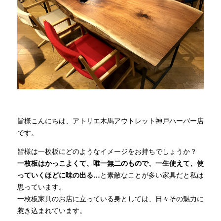
商品情報
直営店
イベント
WEBカタログ
皆様こんにちは、アトリエ木馬アウトレット神戸ハーバー店
です。
全商品一覧
皆様は一枚板にどのようなイメージをお持ちでしょうか？
一枚板はかっこよくて、唯一無二のもので、一生使えて、使
っていくほどに味の出る…
と素敵なことが多い家具だと私は
新入荷情報
思っています。
一枚板家具のお店に立っている身としては、日々その魅力に
惹き込まれています。
納品事例