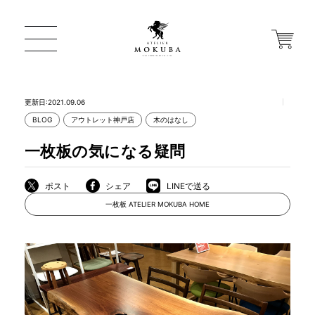
更新日:2021.09.06
BLOG
アウトレット神戸店
木のはなし
ONLINE STORE
一枚板の気になる疑問
店舗から探す
ポスト
シェア
LINEで送る
一枚板 ATELIER MOKUBA HOME
一枚板 ATELIER MOKUBA HOME
MOKUBA について