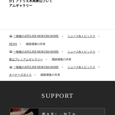
介】アトリエ木馬青山プレミ
アムギャラリー
home
一枚板のATELIER MOKUBA HOME
ニュース&トピックス
NEWS
感謝感激の共有
home
一枚板のATELIER MOKUBA HOME
ニュース&トピックス
青山プレミアムギャラリー
感謝感激の共有
home
一枚板のATELIER MOKUBA HOME
ニュース&トピックス
オーナーズボイス
感謝感激の共有
SUPPORT
磨き直し・加工を