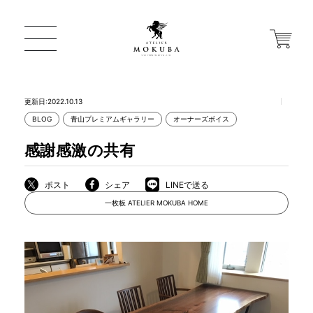
更新日:2022.10.13
BLOG
青山プレミアムギャラリー
オーナーズボイス
ONLINE STORE
感謝感激の共有
店舗から探す
ポスト
シェア
LINEで送る
一枚板 ATELIER MOKUBA HOME
一枚板 ATELIER MOKUBA HOME
MOKUBA について