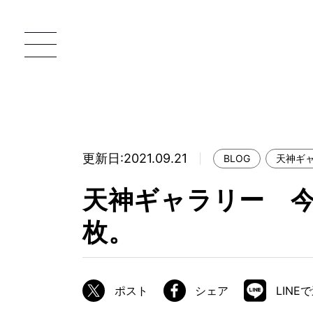
更新日:2021.09.21
BLOG
天神ギ
一枚板 ATELIER MOKUBA HOME
直
天神ギャラリー 
MOKUBA について
枚。
ブランドコンセプト
製造工程
職人の技能・技巧
ポスト
シェア
LINE
加工技術