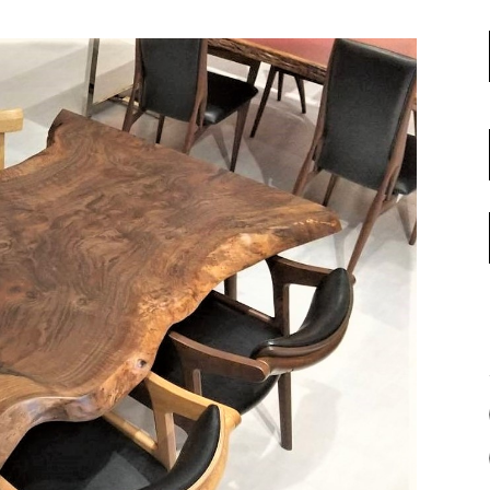
名古屋ギャラリー
お客様の声
大阪梅田ギャラリー
コーディネート集
アウトレット神戸店
大川ギャラリー【本店】
INFORMATION
天神ギャラリー
NEWS
公式オンラインストア
EVENT
BLOG
WEBカタログ
メディア美術協力実績