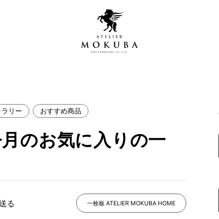
ャラリー
おすすめ商品
営店
全商品一覧
今月のお気に入りの一
青山プレミアムギャラリー
新入荷情報
新宿ギャラリー
レジンギャラリー
納品事例
吉祥寺ギャラリー
【アウトレット取扱店】
納品事例（住宅・インテ
で送る
一枚板 ATELIER MOKUBA HOME
横浜ギャラリー
納品事例（店舗・オフィ