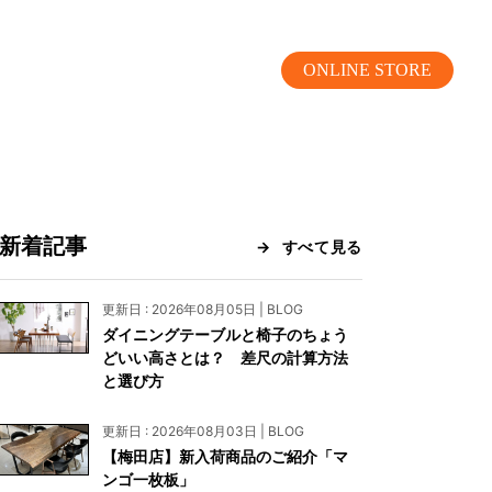
ONLINE STORE
新着記事
すべて見る
MOKUBA CHANNEL
更新日 : 2026年08月05日 | BLOG
ダイニングテーブルと椅子のちょう
よくあるご質問
どいい高さとは？ 差尺の計算方法
と選び方
お問い合わせ
更新日 : 2026年08月03日 | BLOG
リア）
お問い合わせ
【梅田店】新入荷商品のご紹介「マ
ンゴ一枚板」
ス）
資料請求