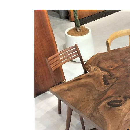
商品情報
ATELIER MOKUBAの一枚板テーブル
ATELIER MOKUBAの一枚板×異素材
特別なダイニングチェア
一枚板用のテーブル脚
樹種紹介
コーディネート集
メンテナンス方法