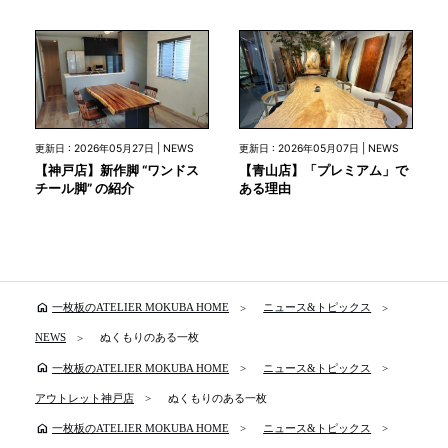
更新日 : 2026年05月27日 | NEWS
更新日 : 2026年05月07日 | NEWS
【神戸店】新作脚 “ワンドス
【青山店】「プレミアム」で
チール脚” の紹介
ある理由
home
一枚板のATELIER MOKUBA HOME
ニュース&トピックス
NEWS
ぬくもりのある一枚
home
一枚板のATELIER MOKUBA HOME
ニュース&トピックス
アウトレット神戸店
ぬくもりのある一枚
home
一枚板のATELIER MOKUBA HOME
ニュース&トピックス