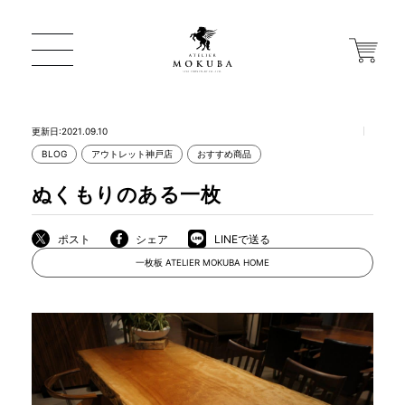
更新日:2021.09.10
BLOG
アウトレット神戸店
おすすめ商品
ONLINE STORE
ぬくもりのある一枚
店舗から探す
ポスト
シェア
LINEで送る
一枚板 ATELIER MOKUBA HOME
一枚板 ATELIER MOKUBA HOME
MOKUBA について