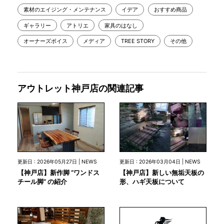
素材のエイジング・メンテナンス
イデア
おすすめ商品
ギャラリー
アトリエ
家具のはなし
オーナーズボイス
メディア
TREE STORY
その他
アウトレット神戸店の関連記事
更新日 : 2026年05月27日 | NEWS
更新日 : 2026年03月04日 | NEWS
【神戸店】新作脚 “ワンドス
【神戸店】新しい無垢天板の
チール脚” の紹介
形、ハギ天板について