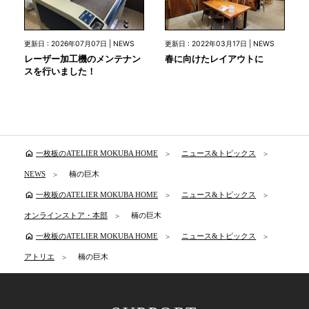
更新日 : 2026年07月07日 | NEWS
更新日 : 2022年03月17日 | NEWS
レーザー加工機のメンテナン
春に向けたレイアウトに
スを行いました！
home
一枚板のATELIER MOKUBA HOME
ニュース&トピックス
NEWS
楠の巨木
home
一枚板のATELIER MOKUBA HOME
ニュース&トピックス
オンラインストア・本部
楠の巨木
home
一枚板のATELIER MOKUBA HOME
ニュース&トピックス
アトリエ
楠の巨木