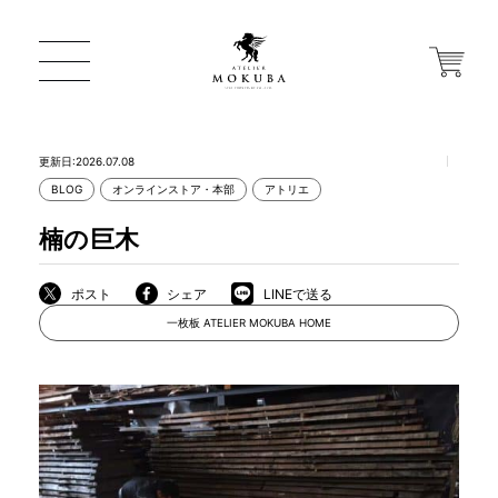
更新日:2026.07.08
BLOG
オンラインストア・本部
アトリエ
ONLINE STORE
楠の巨木
店舗から探す
ポスト
シェア
LINEで送る
一枚板 ATELIER MOKUBA HOME
一枚板 ATELIER MOKUBA HOME
MOKUBA について