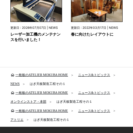
更新日 : 2026年07月07日 | NEWS
更新日 : 2022年03月17日 | NEWS
レーザー加工機のメンテナン
春に向けたレイアウトに
スを行いました！
home
一枚板のATELIER MOKUBA HOME
ニュース&トピックス
NEWS
はぎ天板製造工程その１
home
一枚板のATELIER MOKUBA HOME
ニュース&トピックス
オンラインストア・本部
はぎ天板製造工程その１
home
一枚板のATELIER MOKUBA HOME
ニュース&トピックス
アトリエ
はぎ天板製造工程その１