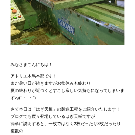
商品情報
直営店
イベント
みなさまこんにちは！
WEBカタログ
アトリエ木馬本部です！
まだ暑い日が続きますがお盆休みも終わり
全商品一覧
夏の終わりが近づくとすこし寂しい気持ちになってしまいま
すね(´・_・`)
さて本日は「はぎ天板」の製造工程をご紹介いたします！
新入荷情報
ブログでも度々登場しているはぎ天板ですが
簡単に説明すると、一枚ではなく2枚だったり3枚だったり
納品事例
複数の