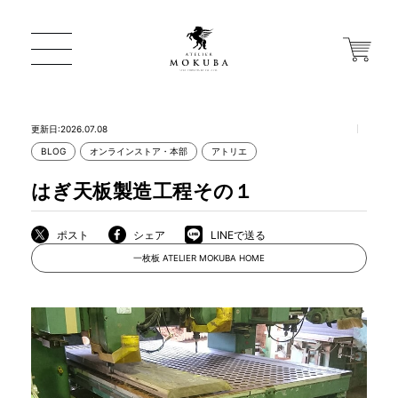
更新日:2026.07.08
BLOG
オンラインストア・本部
アトリエ
ONLINE STORE
はぎ天板製造工程その１
店舗から探す
ポスト
シェア
LINEで送る
一枚板 ATELIER MOKUBA HOME
一枚板 ATELIER MOKUBA HOME
MOKUBA について