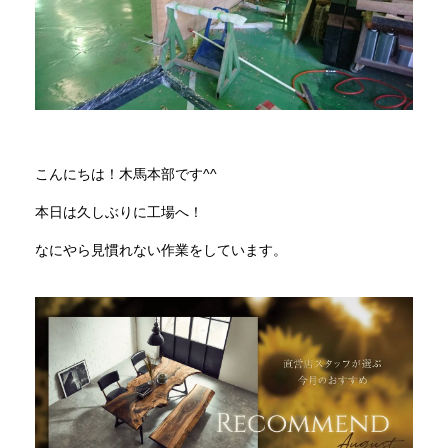
商品情報
直営店
イベント
こんにちは！木馬本部です^^
本日は久しぶりに工場へ！
WEBカタログ
なにやら見慣れない作業をしています。
全商品一覧
新入荷情報
納品事例