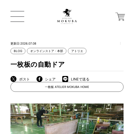
更新日:2026.07.08
BLOG
オンラインストア・本部
アトリエ
ONLINE STORE
一枚板の自動ドア
店舗から探す
ポスト
シェア
LINEで送る
一枚板 ATELIER MOKUBA HOME
一枚板 ATELIER MOKUBA HOME
MOKUBA について