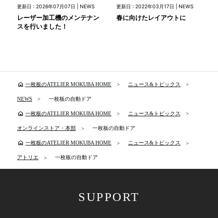
更新日 : 2026年07月07日 | NEWS
更新日 : 2022年03月17日 | NEWS
レーザー加工機のメンテナン
春に向けたレイアウトに
スを行いました！
home
一枚板のATELIER MOKUBA HOME
ニュース&トピックス
NEWS
一枚板の自動ドア
home
一枚板のATELIER MOKUBA HOME
ニュース&トピックス
オンラインストア・本部
一枚板の自動ドア
home
一枚板のATELIER MOKUBA HOME
ニュース&トピックス
アトリエ
一枚板の自動ドア
SUPPORT