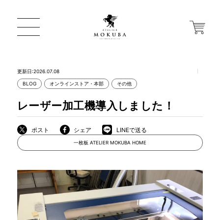
更新日:2026.07.08
BLOG
オンラインストア・本部
その他
ONLINE STORE
レーザー加工機導入しました！
店舗から探す
ポスト
シェア
LINEで送る
一枚板 ATELIER MOKUBA HOME
一枚板 ATELIER MOKUBA HOME
MOKUBA について