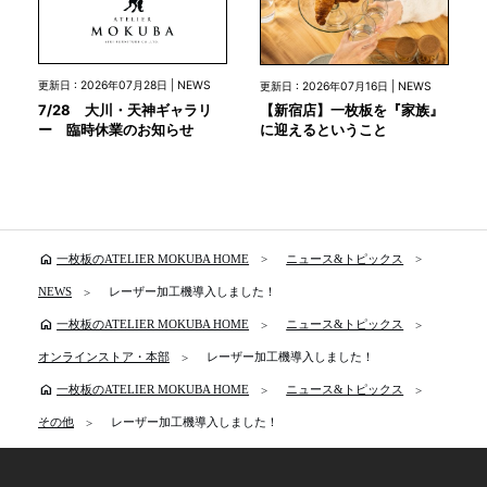
更新日 : 2026年07月28日 | NEWS
更新日 : 2026年07月16日 | NEWS
7/28 大川・天神ギャラリ
【新宿店】一枚板を『家族』
ー 臨時休業のお知らせ
に迎えるということ
home
一枚板のATELIER MOKUBA HOME
ニュース&トピックス
NEWS
レーザー加工機導入しました！
home
一枚板のATELIER MOKUBA HOME
ニュース&トピックス
オンラインストア・本部
レーザー加工機導入しました！
home
一枚板のATELIER MOKUBA HOME
ニュース&トピックス
その他
レーザー加工機導入しました！