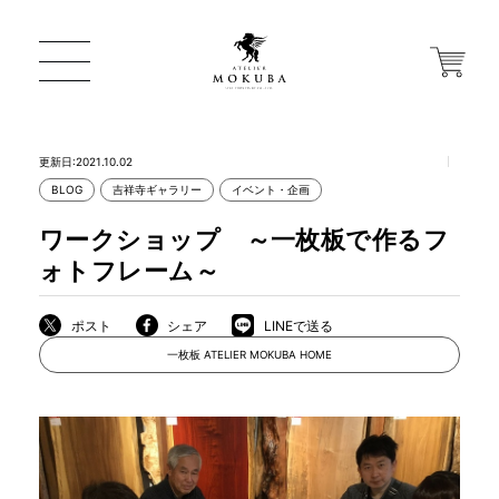
更新日:2021.10.02
BLOG
吉祥寺ギャラリー
イベント・企画
ONLINE STORE
ワークショップ ～一枚板で作るフ
ォトフレーム～
店舗から探す
ポスト
シェア
LINEで送る
一枚板 ATELIER MOKUBA HOME
一枚板 ATELIER MOKUBA HOME
MOKUBA について