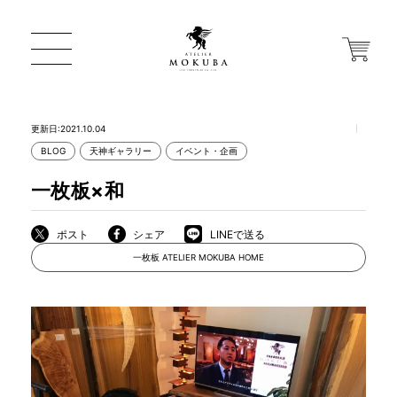
更新日:2021.10.04
BLOG
天神ギャラリー
イベント・企画
ONLINE STORE
一枚板×和
店舗から探す
ポスト
シェア
LINEで送る
一枚板 ATELIER MOKUBA HOME
一枚板 ATELIER MOKUBA HOME
MOKUBA について