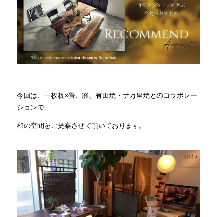
INFORMATION
MOKUBA CHANNEL
よくあるご質問
今回は、一枚板×畳、簾、有田焼・伊万里焼とのコラボレー
ションで
和の空間をご提案させて頂いております。
お問い合わせ