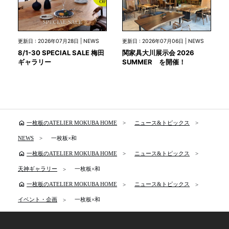
更新日 : 2026年07月28日 | NEWS
更新日 : 2026年07月06日 | NEWS
8/1-30 SPECIAL SALE 梅田
関家具大川展示会 2026
ギャラリー
SUMMER を開催！
home
一枚板のATELIER MOKUBA HOME
ニュース&トピックス
NEWS
一枚板×和
home
一枚板のATELIER MOKUBA HOME
ニュース&トピックス
天神ギャラリー
一枚板×和
home
一枚板のATELIER MOKUBA HOME
ニュース&トピックス
イベント・企画
一枚板×和