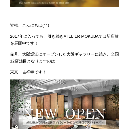
INFORMATION
皆様、こんにちは(^^)
MOKUBA CHANNEL
2017年に入っても、引き続きATELIER MOKUBAでは新店舗
を展開中です！
先月、大阪堀江にオープンした大阪ギャラリーに続き、全国
よくあるご質問
12店舗目となりますのは
東京、吉祥寺です！
お問い合わせ