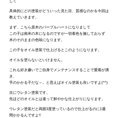
して
具体的にどの塗装がどういった見た目、質感なのかを今回は
INFORMATION
教えていきます。
まず、こちら原木のパープルハートになりまして
MOKUBA CHANNEL
この子は南米の木になるのですが一切着色を施しておらず
木のそのままの色味になります。
この子をオイル塗装で仕上げるとこのようになります。
よくあるご質問
オイルを塗らないといけません。
お問い合わせ
これも好き嫌いでご自身でメンテナンスすることで愛着が湧
き、
手のかかる子だな～。と思えばオイル塗装も良いですよ(^^)
次にウレタン塗装です。
先ほどのオイルとは違って鮮やかな仕上がりになります。
ウレタン塗装だと両面3度塗っているので仕上がるのに1週
間かかるんですよ!!