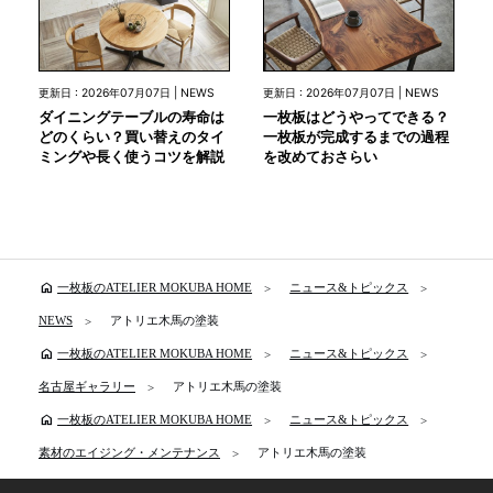
更新日 : 2026年07月07日 | NEWS
更新日 : 2026年07月07日 | NEWS
ダイニングテーブルの寿命は
一枚板はどうやってできる？
どのくらい？買い替えのタイ
一枚板が完成するまでの過程
ミングや長く使うコツを解説
を改めておさらい
home
一枚板のATELIER MOKUBA HOME
ニュース&トピックス
NEWS
アトリエ木馬の塗装
home
一枚板のATELIER MOKUBA HOME
ニュース&トピックス
名古屋ギャラリー
アトリエ木馬の塗装
home
一枚板のATELIER MOKUBA HOME
ニュース&トピックス
素材のエイジング・メンテナンス
アトリエ木馬の塗装