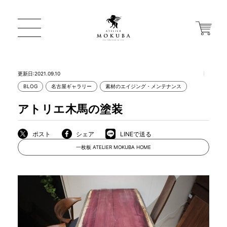
更新日:2021.09.10
BLOG
名古屋ギャラリー
素材のエイジング・メンテナンス
ONLINE STORE
アトリエ木馬の塗装
店舗から探す
ポスト
シェア
LINEで送る
一枚板 ATELIER MOKUBA HOME
一枚板 ATELIER MOKUBA HOME
MOKUBA について