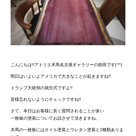
商品情報
直営店
イベント
こんにちは!!アトリエ木馬名古屋ギャラリーの前田です(^^)
WEBカタログ
明日はいよいよアメリカで大きなことが起きますね!!
トランプ大統領の就任式ですよ!!
全商品一覧
皆様忘れないようにチェックですね!!
新入荷情報
さて、本日はお客様に良く質問されることが多い
一枚板の塗装についてお話させて頂きますね。
木馬の一枚板にはオイル塗装とウレタン塗装と2種類ありま
納品事例