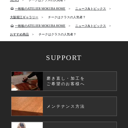
home
一枚板のATELIER MOKUBA HOME
ニュース&トピックス
大阪堀江ギャラリー
チークはクラスの人気者？
home
一枚板のATELIER MOKUBA HOME
ニュース&トピックス
おすすめ商品
チークはクラスの人気者？
SUPPORT
磨き直し・加工を
ご希望のお客様へ
メンテナンス方法