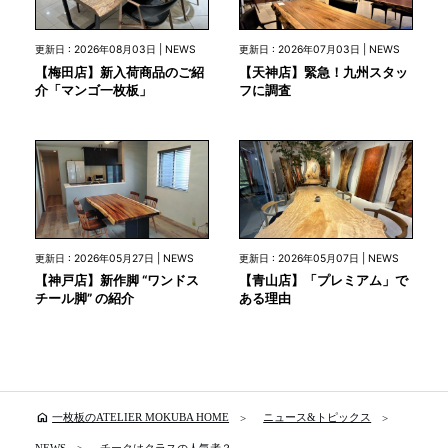
更新日 : 2026年08月03日 | NEWS
更新日 : 2026年07月03日 | NEWS
【梅田店】新入荷商品のご紹
【天神店】緊急！九州スタッ
介「マンゴ一枚板」
フに調査
更新日 : 2026年05月27日 | NEWS
更新日 : 2026年05月07日 | NEWS
【神戸店】新作脚 “ワンドス
【青山店】「プレミアム」で
チール脚” の紹介
ある理由
home
一枚板のATELIER MOKUBA HOME
ニュース&トピックス
NEWS
チークはクラスの人気者？