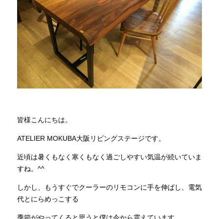
商品情報
直営店
イベント
WEBカタログ
皆様こんにちは。
ATELIER MOKUBA大阪リビングステージです。
全商品一覧
近頃は暑くもなく寒くもなく過ごしやすい気温が続いていま
すね。^^
新入荷情報
しかし、もうすぐでクーラーのリモコンに手を伸ばし、電気
代とにらめっこする
納品事例
季節がやってくると思うと僕は今から震えています…