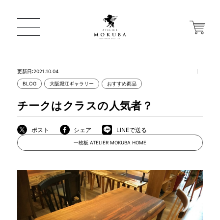
更新日:2021.10.04
BLOG
大阪堀江ギャラリー
おすすめ商品
ONLINE STORE
チークはクラスの人気者？
店舗から探す
ポスト
シェア
LINEで送る
一枚板 ATELIER MOKUBA HOME
一枚板 ATELIER MOKUBA HOME
MOKUBA について