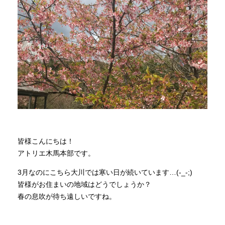
商品情報
直営店
イベント
WEBカタログ
皆様こんにちは！
全商品一覧
アトリエ木馬本部です。
3月なのにこちら大川では寒い日が続いています…(-_-;)
新入荷情報
皆様がお住まいの地域はどうでしょうか？
春の息吹が待ち遠しいですね。
納品事例