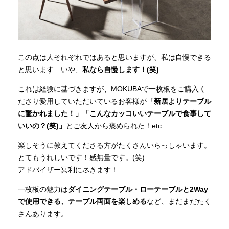
この点は人それぞれではあると思いますが、私は自慢できる
と思います…いや、
私なら自慢します！(笑)
これは経験に基づきますが、MOKUBAで一枚板をご購入く
ださり愛用していただいているお客様が
「新居よりテーブル
に驚かれました！」「こんなカッコいいテーブルで食事して
いいの？(笑)」
とご友人から褒められた！etc.
楽しそうに教えてくださる方がたくさんいらっしゃいます。
とてもうれしいです！感無量です。(笑)
アドバイザー冥利に尽きます！
一枚板の魅力は
ダイニングテーブル・ローテーブルと2Way
で使用できる、テーブル両面を楽しめる
など、まだまだたく
さんあります。