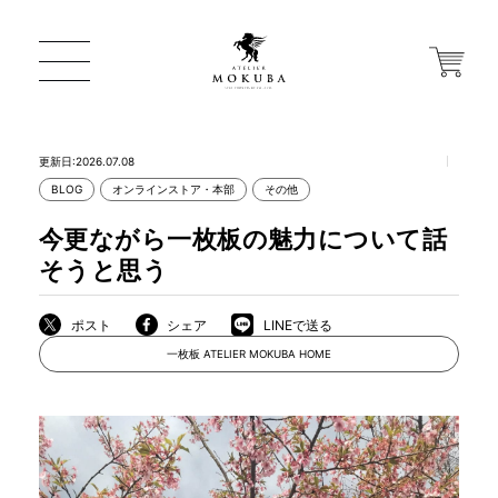
更新日:2026.07.08
BLOG
オンラインストア・本部
その他
ONLINE STORE
今更ながら一枚板の魅力について話
そうと思う
店舗から探す
ポスト
シェア
LINEで送る
一枚板 ATELIER MOKUBA HOME
一枚板 ATELIER MOKUBA HOME
MOKUBA について