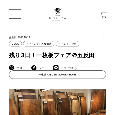
更新日:2021.10.14
BLOG
アウトレット五反田店
イベント・企画
ONLINE STORE
残り3日！一枚板フェア＠五反田
店舗から探す
ポスト
シェア
LINEで送る
一枚板 ATELIER MOKUBA HOME
一枚板 ATELIER MOKUBA HOME
MOKUBA について