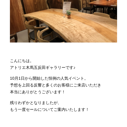
商品情報
直営店
イベント
こんにちは。
WEBカタログ
アトリエ木馬五反田ギャラリーです♪
10月1日から開始した恒例の人気イベント。
全商品一覧
予想を上回る反響と多くのお客様にご来店いただき
本当にありがとうございます！
残りわずかとなりましたが、
新入荷情報
もう一度セールについてご案内いたします！
納品事例