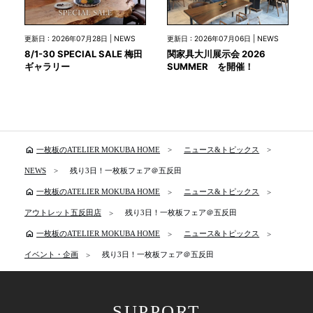
更新日 : 2026年07月28日 | NEWS
更新日 : 2026年07月06日 | NEWS
8/1-30 SPECIAL SALE 梅田
関家具大川展示会 2026
ギャラリー
SUMMER を開催！
home
一枚板のATELIER MOKUBA HOME
ニュース&トピックス
NEWS
残り3日！一枚板フェア＠五反田
home
一枚板のATELIER MOKUBA HOME
ニュース&トピックス
アウトレット五反田店
残り3日！一枚板フェア＠五反田
home
一枚板のATELIER MOKUBA HOME
ニュース&トピックス
イベント・企画
残り3日！一枚板フェア＠五反田
SUPPORT