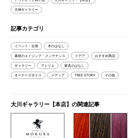
天神ギャラリー
記事カテゴリ
イベント・企画
木のはなし
素材のエイジング・メンテナンス
イデア
おすすめ商品
ギャラリー
アトリエ
家具のはなし
オーナーズボイス
メディア
TREE STORY
その他
大川ギャラリー【本店】の関連記事