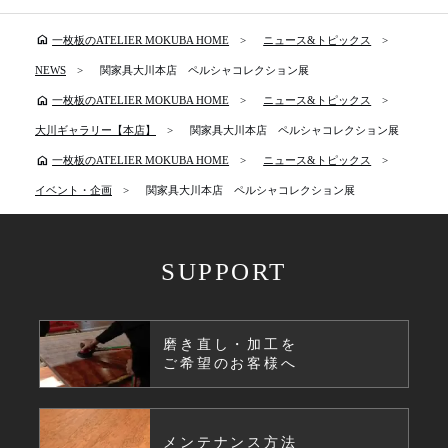
home
一枚板のATELIER MOKUBA HOME
ニュース&トピックス
NEWS
関家具大川本店 ペルシャコレクション展
home
一枚板のATELIER MOKUBA HOME
ニュース&トピックス
大川ギャラリー【本店】
関家具大川本店 ペルシャコレクション展
home
一枚板のATELIER MOKUBA HOME
ニュース&トピックス
イベント・企画
関家具大川本店 ペルシャコレクション展
SUPPORT
磨き直し・加工を
ご希望のお客様へ
メンテナンス方法