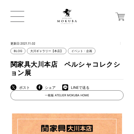
更新日:2021.11.02
BLOG
大川ギャラリー【本店】
イベント・企画
ONLINE STORE
関家具大川本店 ペルシャコレクシ
ョン展
店舗から探す
ポスト
シェア
LINEで送る
一枚板 ATELIER MOKUBA HOME
一枚板 ATELIER MOKUBA HOME
MOKUBA について