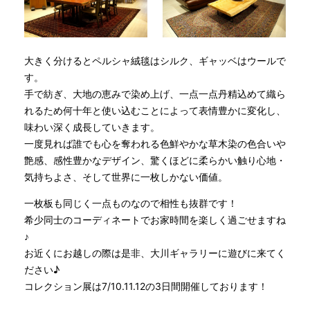
大きく分けるとペルシャ絨毯はシルク、ギャッベはウールで
す。
手で紡ぎ、大地の恵みで染め上げ、一点一点丹精込めて織ら
れるため何十年と使い込むことによって表情豊かに変化し、
味わい深く成長していきます。
一度見れば誰でも心を奪われる色鮮やかな草木染の色合いや
艶感、感性豊かなデザイン、驚くほどに柔らかい触り心地・
気持ちよさ、そして世界に一枚しかない価値。
一枚板も同じく一点ものなので相性も抜群です！
希少同士のコーディネートでお家時間を楽しく過ごせますね
♪
お近くにお越しの際は是非、大川ギャラリーに遊びに来てく
ださい♪
コレクション展は7/10.11.12の3日間開催しております！