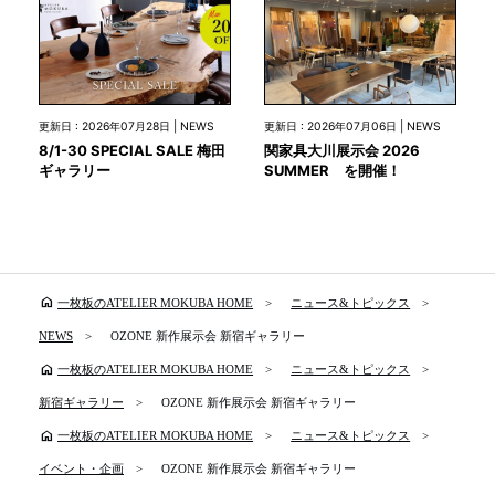
更新日 : 2026年07月28日 | NEWS
更新日 : 2026年07月06日 | NEWS
8/1-30 SPECIAL SALE 梅田
関家具大川展示会 2026
ギャラリー
SUMMER を開催！
home
一枚板のATELIER MOKUBA HOME
ニュース&トピックス
NEWS
OZONE 新作展示会 新宿ギャラリー
home
一枚板のATELIER MOKUBA HOME
ニュース&トピックス
新宿ギャラリー
OZONE 新作展示会 新宿ギャラリー
home
一枚板のATELIER MOKUBA HOME
ニュース&トピックス
イベント・企画
OZONE 新作展示会 新宿ギャラリー