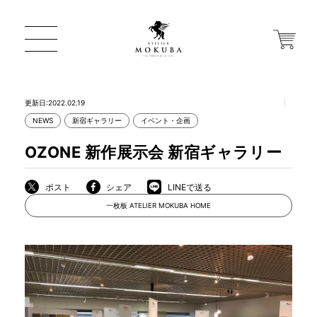
更新日:2022.02.19
NEWS
新宿ギャラリー
イベント・企画
ONLINE STORE
OZONE 新作展示会 新宿ギャラリー
店舗から探す
ポスト
シェア
LINEで送る
一枚板 ATELIER MOKUBA HOME
一枚板 ATELIER MOKUBA HOME
MOKUBA について