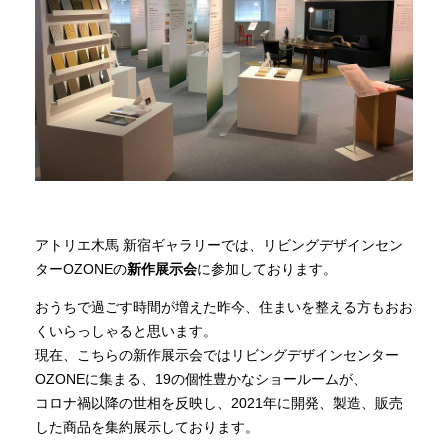
商品情報
直営店
イベント
WEBカタログ
アトリエ木馬 新宿ギャラリーでは、リビングデザインセン
ターOZONEの
新作展示会
に参加しております。
全商品一覧
おうちで過ごす時間が増えた昨今、住まいを整える方もおお
くいらっしゃると思います。
現在、こちらの新作展示会ではリビングデザインセンター
新入荷情報
OZONEに集まる、19の個性豊かなショールームが、
コロナ禍以降の世相を反映し、2021年に開発、製造、販売
した商品を集約展示しております。
納品事例