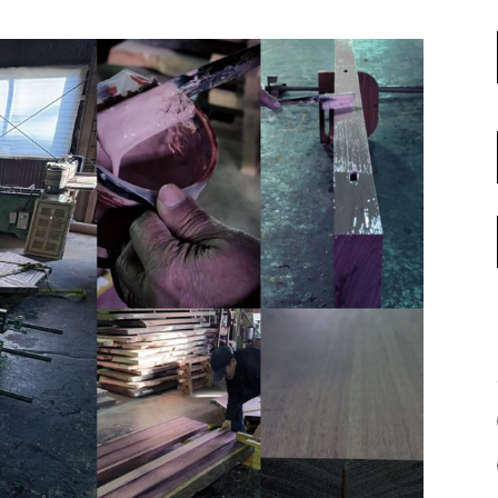
名古屋ギャラリー
お客様の声
大阪梅田ギャラリー
コーディネート集
アウトレット神戸店
大川ギャラリー【本店】
INFORMATION
天神ギャラリー
NEWS
公式オンラインストア
EVENT
BLOG
WEBカタログ
メディア美術協力実績