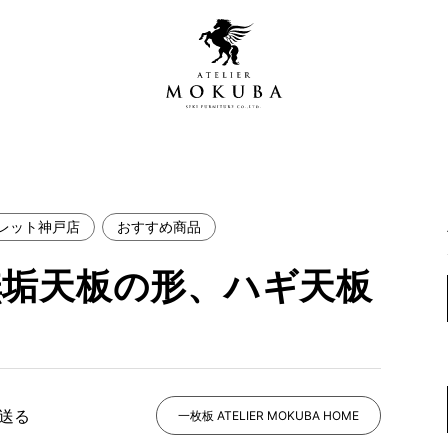
レット神戸店
おすすめ商品
営店
全商品一覧
無垢天板の形、ハギ天板
青山プレミアムギャラリー
新入荷情報
新宿ギャラリー
レジンギャラリー
納品事例
吉祥寺ギャラリー
【アウトレット取扱店】
納品事例（住宅・インテ
で送る
一枚板 ATELIER MOKUBA HOME
横浜ギャラリー
納品事例（店舗・オフィ