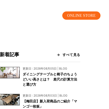
ONLINE STORE
新着記事
すべて見る
MOKUBA CHANNEL
更新日 : 2026年08月05日 | BLOG
ダイニングテーブルと椅子のちょう
よくあるご質問
どいい高さとは？ 差尺の計算方法
と選び方
お問い合わせ
更新日 : 2026年08月03日 | BLOG
リア）
お問い合わせ
【梅田店】新入荷商品のご紹介「マ
ンゴ一枚板」
ス）
資料請求