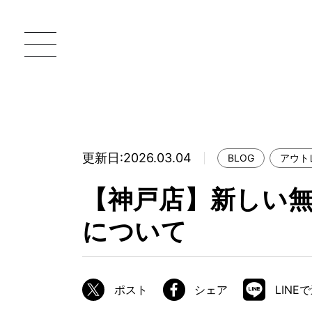
更新日:2026.03.04
BLOG
アウト
一枚板 ATELIER MOKUBA HOME
直
【神戸店】新しい
MOKUBA について
について
ブランドコンセプト
製造工程
職人の技能・技巧
ポスト
シェア
LINE
加工技術