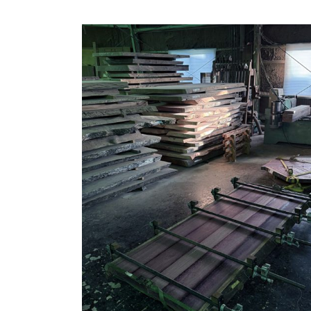
商品情報
ATELIER MOKUBAの一枚板テーブル
ATELIER MOKUBAの一枚板×異素材
特別なダイニングチェア
一枚板用のテーブル脚
樹種紹介
コーディネート集
メンテナンス方法