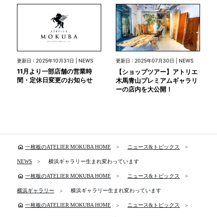
更新日 : 2025年10月31日 | NEWS
更新日 : 2025年07月30日 | NEWS
11月より一部店舗の営業時
【ショップツアー】アトリエ
間・定休日変更のお知らせ
木馬青山プレミアムギャラリ
ーの店内を大公開！
home
一枚板のATELIER MOKUBA HOME
ニュース&トピックス
NEWS
横浜ギャラリー生まれ変わっています
home
一枚板のATELIER MOKUBA HOME
ニュース&トピックス
横浜ギャラリー
横浜ギャラリー生まれ変わっています
home
一枚板のATELIER MOKUBA HOME
ニュース&トピックス