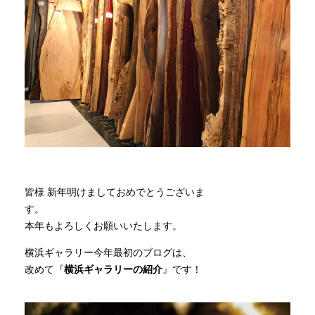
商品情報
直営店
イベント
WEBカタログ
皆様 新年明けましておめでとうございま
全商品一覧
す
本年もよろしくお願いいたします。
横浜ギャラリー今年最初のブログは、
新入荷情報
改めて『
横浜ギャラリーの紹介
』です！
納品事例