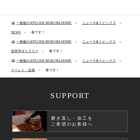
home
一枚板のATELIER MOKUBA HOME
ニュース&トピックス
NEWS
春です！
home
一枚板のATELIER MOKUBA HOME
ニュース&トピックス
吉祥寺ギャラリー
春です！
home
一枚板のATELIER MOKUBA HOME
ニュース&トピックス
イベント・企画
春です！
SUPPORT
磨き直し・加工を
ご希望のお客様へ