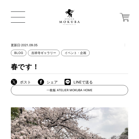
更新日:2021.09.05
BLOG
吉祥寺ギャラリー
イベント・企画
ONLINE STORE
春です！
店舗から探す
ポスト
シェア
LINEで送る
一枚板 ATELIER MOKUBA HOME
一枚板 ATELIER MOKUBA HOME
MOKUBA について