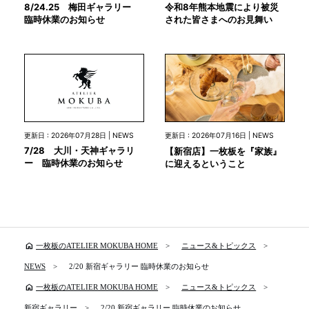
8/24.25 梅田ギャラリー
令和8年熊本地震により被災
臨時休業のお知らせ
された皆さまへのお見舞い
更新日 : 2026年07月28日 | NEWS
更新日 : 2026年07月16日 | NEWS
7/28 大川・天神ギャラリ
【新宿店】一枚板を『家族』
ー 臨時休業のお知らせ
に迎えるということ
home
一枚板のATELIER MOKUBA HOME
ニュース&トピックス
NEWS
2/20 新宿ギャラリー 臨時休業のお知らせ
home
一枚板のATELIER MOKUBA HOME
ニュース&トピックス
新宿ギャラリー
2/20 新宿ギャラリー 臨時休業のお知らせ