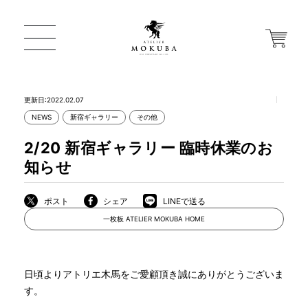
更新日:2022.02.07
NEWS
新宿ギャラリー
その他
ONLINE STORE
2/20 新宿ギャラリー 臨時休業のお
知らせ
店舗から探す
ポスト
シェア
LINEで送る
一枚板 ATELIER MOKUBA HOME
一枚板 ATELIER MOKUBA HOME
MOKUBA について
日頃よりアトリエ木馬をご愛顧頂き誠にありがとうございま
す。