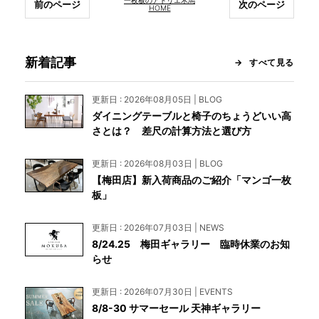
一枚板のアトリエ木馬
前のページ
次のページ
HOME
INFORMATION
新着記事
すべて見る
MOKUBA CHANNEL
更新日 : 2026年08月05日 | BLOG
ダイニングテーブルと椅子のちょうどいい高
さとは？ 差尺の計算方法と選び方
よくあるご質問
更新日 : 2026年08月03日 | BLOG
【梅田店】新入荷商品のご紹介「マンゴ一枚
お問い合わせ
板」
更新日 : 2026年07月03日 | NEWS
8/24.25 梅田ギャラリー 臨時休業のお知
らせ
更新日 : 2026年07月30日 | EVENTS
8/8-30 サマーセール 天神ギャラリー