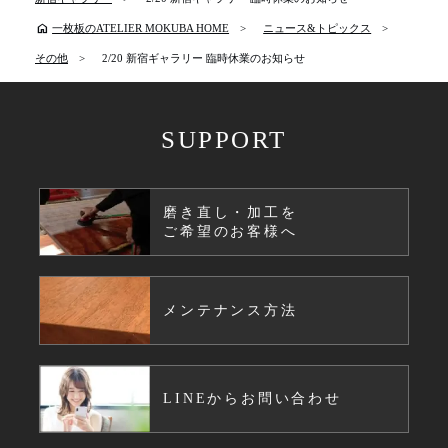
home
一枚板のATELIER MOKUBA HOME
ニュース&トピックス
その他
2/20 新宿ギャラリー 臨時休業のお知らせ
SUPPORT
磨き直し・加工を
ご希望のお客様へ
メンテナンス方法
LINEからお問い合わせ