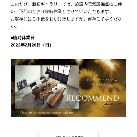
このたび、新宿ギャラリーでは、施設内電気設備点検に伴
商品情報
い、下記のとおり臨時休業とさせていいただきます。
お客様にはご不便をおかけ致しますが、何卒ご了承くださ
い。
直営店
■臨時休業日
2022年2月20日（日）
イベント
WEBカタログ
全商品一覧
新入荷情報
納品事例