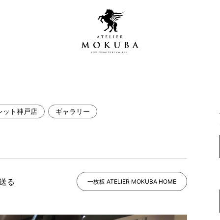
レット神戸店
ギャラリー
営店
全商品一覧
青山プレミアムギャラリー
新入荷情報
新宿ギャラリー
レジンギャラリー
で送る
納品事例
一枚板 ATELIER MOKUBA HOME
吉祥寺ギャラリー
【アウトレット取扱店】
納品事例（住宅・インテ
横浜ギャラリー
納品事例（店舗・オフィ