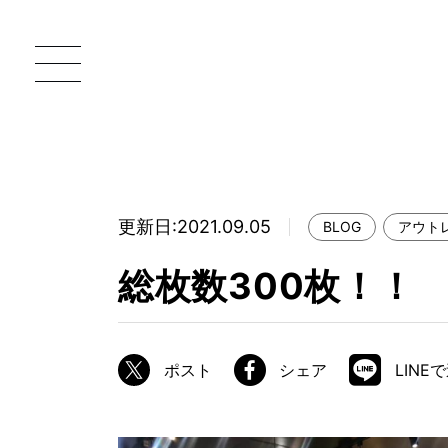
更新日:2021.09.05
BLOG
アウト
一枚板 ATELIER MOKUBA HOME
直
総枚数300枚！！
MOKUBA について
ブランドコンセプト
ポスト
シェア
LINE
製造工程
職人の技能・技巧
加工技術