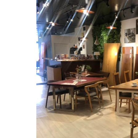
商品情報
ATELIER MOKUBAの一枚板テーブル
ATELIER MOKUBAの一枚板×異素材
特別なダイニングチェア
一枚板用のテーブル脚
樹種紹介
コーディネート集
メンテナンス方法