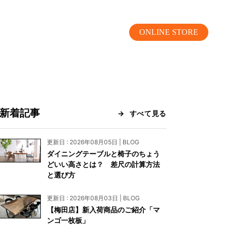
ONLINE STORE
新着記事
すべて見る
MOKUBA CHANNEL
更新日 : 2026年08月05日 | BLOG
ダイニングテーブルと椅子のちょう
よくあるご質問
どいい高さとは？ 差尺の計算方法
と選び方
お問い合わせ
更新日 : 2026年08月03日 | BLOG
リア）
お問い合わせ
【梅田店】新入荷商品のご紹介「マ
ンゴ一枚板」
ス）
資料請求