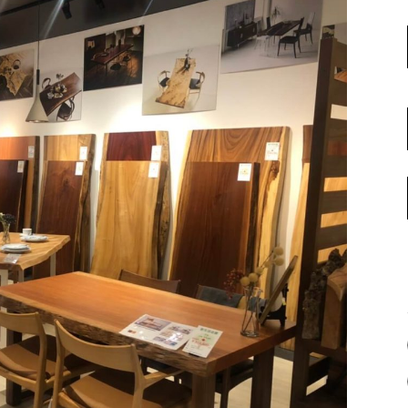
名古屋ギャラリー
お客様の声
大阪梅田ギャラリー
コーディネート集
アウトレット神戸店
大川ギャラリー【本店】
INFORMATION
天神ギャラリー
NEWS
公式オンラインストア
EVENT
BLOG
WEBカタログ
メディア美術協力実績