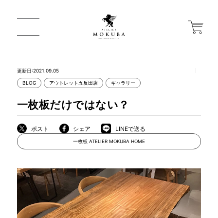
更新日:2021.09.05
BLOG
アウトレット五反田店
ギャラリー
ONLINE STORE
一枚板だけではない？
店舗から探す
ポスト
シェア
LINEで送る
一枚板 ATELIER MOKUBA HOME
一枚板 ATELIER MOKUBA HOME
MOKUBA について