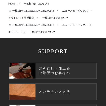
NEWS
一枚板だけではない？
home
一枚板のATELIER MOKUBA HOME
ニュース&トピックス
アウトレット五反田店
一枚板だけではない？
home
一枚板のATELIER MOKUBA HOME
ニュース&トピックス
ギャラリー
一枚板だけではない？
SUPPORT
磨き直し・加工を
ご希望のお客様へ
メンテナンス方法