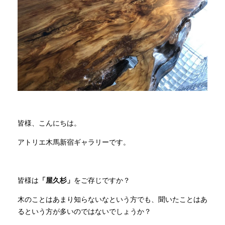
商品情報
直営店
イベント
WEBカタログ
皆様、こんにちは。
アトリエ木馬新宿ギャラリーです。
全商品一覧
皆様は
「屋久杉」
をご存じですか？
新入荷情報
木のことはあまり知らないなという方でも、聞いたことはあ
るという方が多いのではないでしょうか？
納品事例