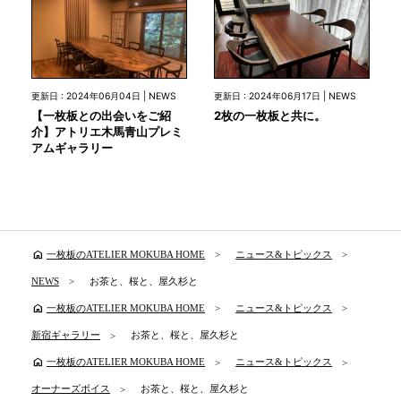
更新日 : 2024年06月04日 | NEWS
更新日 : 2024年06月17日 | NEWS
【一枚板との出会いをご紹
2枚の一枚板と共に。
介】アトリエ木馬青山プレミ
アムギャラリー
home
一枚板のATELIER MOKUBA HOME
ニュース&トピックス
NEWS
お茶と、桜と、屋久杉と
home
一枚板のATELIER MOKUBA HOME
ニュース&トピックス
新宿ギャラリー
お茶と、桜と、屋久杉と
home
一枚板のATELIER MOKUBA HOME
ニュース&トピックス
オーナーズボイス
お茶と、桜と、屋久杉と