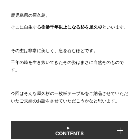
鹿児島県の屋久島。
INFORMATION
そこに自生する
樹齢千年以上になる杉を屋久杉
といいます。
MOKUBA CHANNEL
その杢は非常に美しく、息を吞むほどです。
よくあるご質問
千年の時を生き抜いてきたその姿はまさに自然そのもので
す。
お問い合わせ
今回はそんな屋久杉の一枚板テーブルをご納品させていただ
いたご夫婦のお話をさせていただこうかなと思います。
CONTENTS