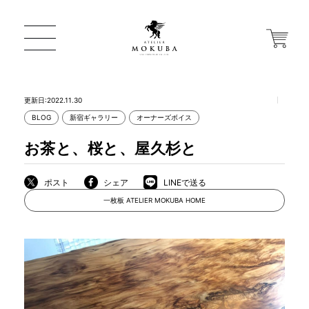
更新日:2022.11.30
BLOG
新宿ギャラリー
オーナーズボイス
ONLINE STORE
お茶と、桜と、屋久杉と
店舗から探す
ポスト
シェア
LINEで送る
一枚板 ATELIER MOKUBA HOME
一枚板 ATELIER MOKUBA HOME
MOKUBA について