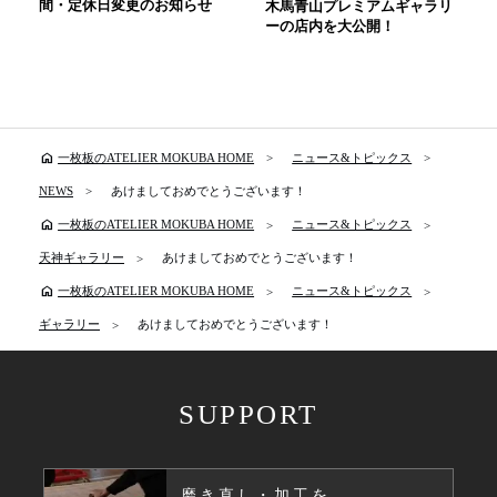
間・定休日変更のお知らせ
木馬青山プレミアムギャラリ
ーの店内を大公開！
home
一枚板のATELIER MOKUBA HOME
ニュース&トピックス
NEWS
あけましておめでとうございます！
home
一枚板のATELIER MOKUBA HOME
ニュース&トピックス
天神ギャラリー
あけましておめでとうございます！
home
一枚板のATELIER MOKUBA HOME
ニュース&トピックス
ギャラリー
あけましておめでとうございます！
SUPPORT
磨き直し・加工を