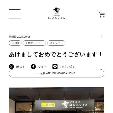
更新日:2021.09.05
BLOG
天神ギャラリー
ギャラリー
ONLINE STORE
あけましておめでとうございます！
店舗から探す
ポスト
シェア
LINEで送る
一枚板 ATELIER MOKUBA HOME
一枚板 ATELIER MOKUBA HOME
MOKUBA について