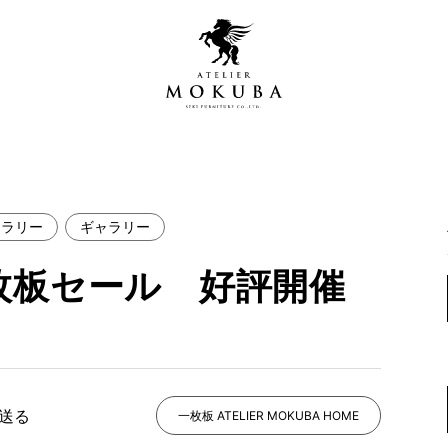
ャラリー
ギャラリー
営店
全商品一覧
枚板セール 好評開催
青山プレミアムギャラリー
新入荷情報
新宿ギャラリー
レジンギャラリー
納品事例
吉祥寺ギャラリー
【アウトレット取扱店】
納品事例（住宅・インテ
で送る
一枚板 ATELIER MOKUBA HOME
横浜ギャラリー
納品事例（店舗・オフィ