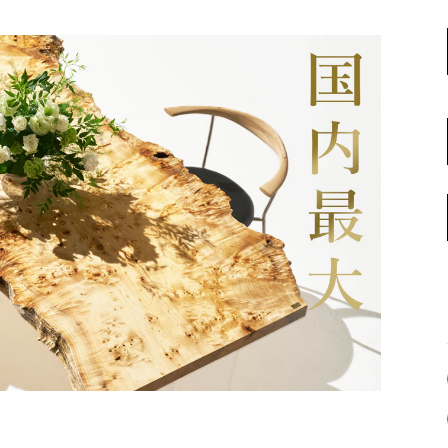
名古屋ギャラリー
お客様の声
大阪梅田ギャラリー
コーディネート集
アウトレット神戸店
大川ギャラリー【本店】
INFORMATION
天神ギャラリー
NEWS
公式オンラインストア
EVENT
BLOG
WEBカタログ
メディア美術協力実績