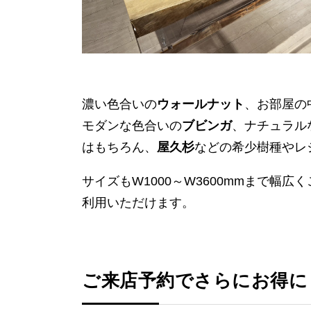
濃い色合いの
ウォールナット
、お部屋の
モダンな色合いの
ブビンガ
、ナチュラル
はもちろん、
屋久杉
などの希少樹種やレ
サイズもW1000～W3600mmまで幅
利用いただけます。
ご来店予約でさらにお得に