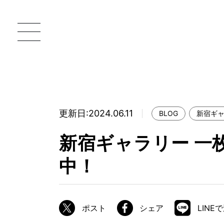
更新日:2024.06.11
BLOG
新宿ギ
一枚板 ATELIER MOKUBA HOME
直
新宿ギャラリー 一
MOKUBA について
中！
ブランドコンセプト
製造工程
職人の技能・技巧
ポスト
シェア
LINE
加工技術