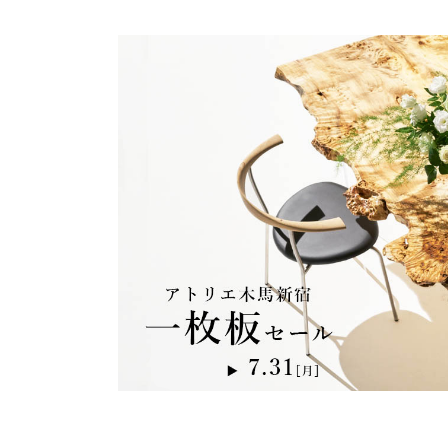
商品情報
ATELIER MOKUBAの一枚板テーブル
ATELIER MOKUBAの一枚板×異素材
特別なダイニングチェア
一枚板用のテーブル脚
樹種紹介
コーディネート集
メンテナンス方法