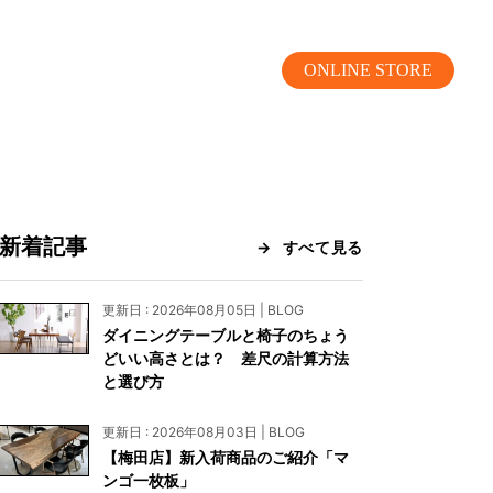
ONLINE STORE
新着記事
すべて見る
MOKUBA CHANNEL
更新日 : 2026年08月05日 | BLOG
ダイニングテーブルと椅子のちょう
よくあるご質問
どいい高さとは？ 差尺の計算方法
と選び方
お問い合わせ
更新日 : 2026年08月03日 | BLOG
リア）
お問い合わせ
【梅田店】新入荷商品のご紹介「マ
ンゴ一枚板」
ス）
資料請求