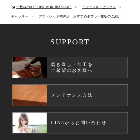
home
一枚板のATELIER MOKUBA HOME
ニュース&トピックス
ギャラリー
アウトレット神戸店 おすすめポプラ一枚板のご紹介
SUPPORT
磨き直し・加工を
ご希望のお客様へ
メンテナンス方法
LINEからお問い合わせ