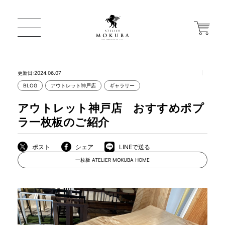
更新日:2024.06.07
BLOG
アウトレット神戸店
ギャラリー
ONLINE STORE
アウトレット神戸店 おすすめポプ
ラ一枚板のご紹介
店舗から探す
ポスト
シェア
LINEで送る
一枚板 ATELIER MOKUBA HOME
一枚板 ATELIER MOKUBA HOME
MOKUBA について