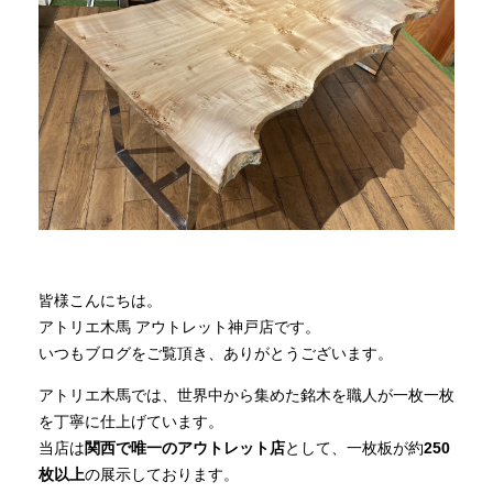
商品情報
直営店
イベント
WEBカタログ
皆様こんにちは。
全商品一覧
アトリエ木馬 アウトレット神戸店です。
いつもブログをご覧頂き、ありがとうございます。
アトリエ木馬では、世界中から集めた銘木を職人が一枚一枚
新入荷情報
を丁寧に仕上げています。
当店は
関西で唯一のアウトレット店
として、一枚板が約
250
枚以上
の展示しております。
納品事例