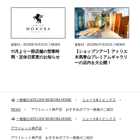
更新日 : 2025年10月31日 | NEWS
更新日 : 2025年07月30日 | NEWS
11月より一部店舗の営業時
【ショップツアー】アトリエ
間・定休日変更のお知らせ
木馬青山プレミアムギャラリ
ーの店内を大公開！
home
一枚板のATELIER MOKUBA HOME
ニュース&トピックス
NEWS
アウトレット神戸店 おすすめポプラ一枚板のご紹介
home
一枚板のATELIER MOKUBA HOME
ニュース&トピックス
アウトレット神戸店
アウトレット神戸店 おすすめポプラ一枚板のご紹介