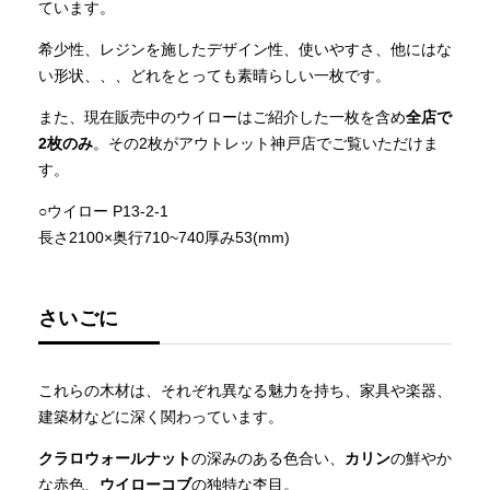
ています。
希少性、レジンを施したデザイン性、使いやすさ、他にはな
い形状、、、どれをとっても素晴らしい一枚です。
また、現在販売中のウイローはご紹介した一枚を含め
全店で
2枚のみ
。その2枚がアウトレット神戸店でご覧いただけま
す。
○ウイロー P13-2-1
長さ2100×奥行710~740厚み53(mm)
さいごに
これらの木材は、それぞれ異なる魅力を持ち、家具や楽器、
建築材などに深く関わっています。
クラロウォールナット
の深みのある色合い、
カリン
の鮮やか
な赤色、
ウイローコブ
の独特な杢目。