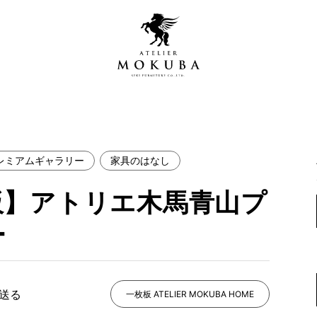
レミアムギャラリー
家具のはなし
営店
全商品一覧
板】アトリエ木馬青山プ
青山プレミアムギャラリー
新入荷情報
新宿ギャラリー
ー
レジンギャラリー
納品事例
吉祥寺ギャラリー
【アウトレット取扱店】
納品事例（住宅・インテ
で送る
一枚板 ATELIER MOKUBA HOME
横浜ギャラリー
納品事例（店舗・オフィ