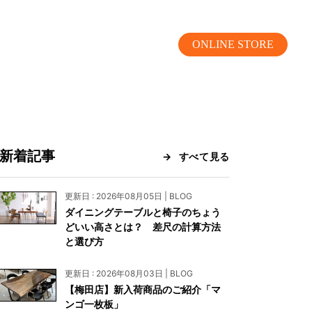
ONLINE STORE
新着記事
すべて見る
MOKUBA CHANNEL
更新日 : 2026年08月05日 | BLOG
ダイニングテーブルと椅子のちょう
よくあるご質問
どいい高さとは？ 差尺の計算方法
と選び方
お問い合わせ
更新日 : 2026年08月03日 | BLOG
リア）
お問い合わせ
【梅田店】新入荷商品のご紹介「マ
ンゴ一枚板」
ス）
資料請求