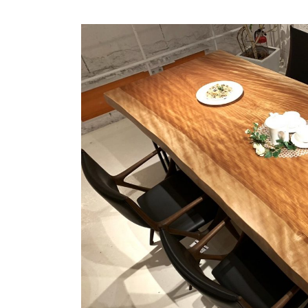
商品情報
ATELIER MOKUBAの一枚板テーブル
ATELIER MOKUBAの一枚板×異素材
特別なダイニングチェア
一枚板用のテーブル脚
樹種紹介
コーディネート集
メンテナンス方法