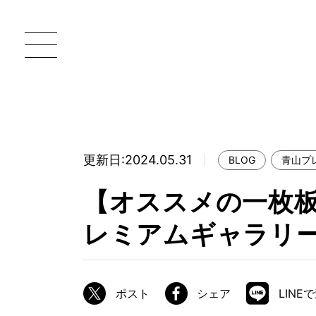
更新日:2024.05.31
BLOG
青山プ
一枚板 ATELIER MOKUBA HOME
直
【オススメの一枚
MOKUBA について
レミアムギャラリ
ブランドコンセプト
製造工程
職人の技能・技巧
ポスト
シェア
LINE
加工技術