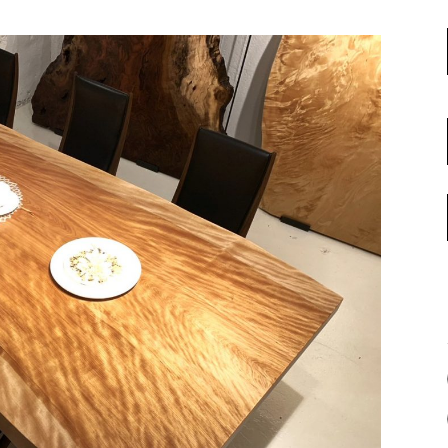
名古屋ギャラリー
お客様の声
大阪梅田ギャラリー
コーディネート集
アウトレット神戸店
大川ギャラリー【本店】
INFORMATION
天神ギャラリー
NEWS
公式オンラインストア
EVENT
BLOG
WEBカタログ
メディア美術協力実績