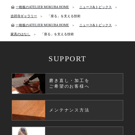
home
一枚板のATELIER MOKUBA HOME
ニュース&トピックス
吉祥寺ギャラリー
「座る」を支える技術
home
一枚板のATELIER MOKUBA HOME
ニュース&トピックス
家具のはなし
「座る」を支える技術
SUPPORT
磨き直し・加工を
ご希望のお客様へ
メンテナンス方法