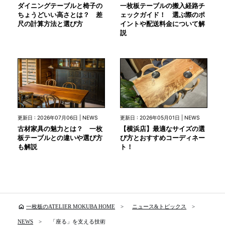
ダイニングテーブルと椅子の
一枚板テーブルの搬入経路チ
ちょうどいい高さとは？ 差
ェックガイド！ 選ぶ際のポ
尺の計算方法と選び方
イントや配送料金について解
説
更新日 : 2026年07月06日 | NEWS
更新日 : 2026年05月01日 | NEWS
古材家具の魅力とは？ 一枚
【横浜店】最適なサイズの選
板テーブルとの違いや選び方
び方とおすすめコーディネー
も解説
ト！
home
一枚板のATELIER MOKUBA HOME
ニュース&トピックス
NEWS
「座る」を支える技術