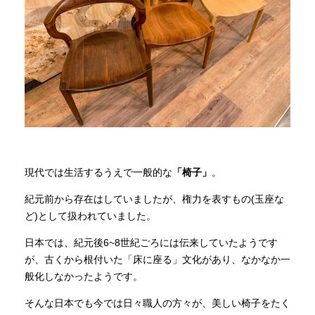
商品情報
直営店
イベント
WEBカタログ
現代では生活するうえで一般的な
「椅子」
。
紀元前から存在はしていましたが、権力を表すもの(玉座な
全商品一覧
ど)として扱われていました。
日本では、紀元後6~8世紀ごろには伝来していたようです
新入荷情報
が、古くから根付いた「床に座る」文化があり、なかなか一
般化しなかったようです。
そんな日本でも今では日々職人の方々が、美しい椅子をたく
納品事例