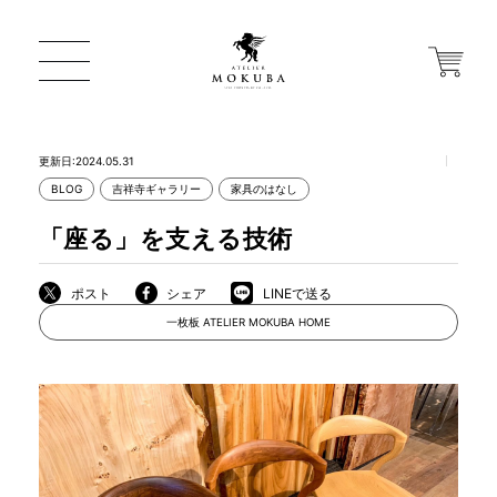
更新日:2024.05.31
BLOG
吉祥寺ギャラリー
家具のはなし
ONLINE STORE
「座る」を支える技術
店舗から探す
ポスト
シェア
LINEで送る
一枚板 ATELIER MOKUBA HOME
一枚板 ATELIER MOKUBA HOME
MOKUBA について