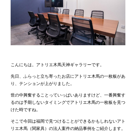
商品情報
直営店
イベント
こんにちは。アトリエ木馬天神ギャラリーです。
WEBカタログ
先日、ふらっと立ち寄ったお店にアトリエ木馬の一枚板があ
り、テンションが上がりました。
全商品一覧
世の中興奮することっていっぱいありますけど、一番興奮す
るのは予期しないタイミングでアトリエ木馬の一枚板を見つ
けた時ですね。
新入荷情報
そこで今回は福岡で見つけることができるかもしれないアト
リエ木馬（関家具）の法人案件の納品事例をご紹介します。
納品事例