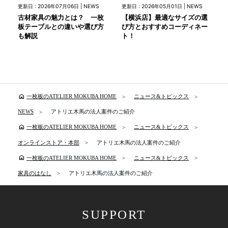
更新日 : 2026年07月06日 | NEWS
更新日 : 2026年05月01日 | NEWS
古材家具の魅力とは？ 一枚
【横浜店】最適なサイズの選
板テーブルとの違いや選び方
び方とおすすめコーディネー
も解説
ト！
home
一枚板のATELIER MOKUBA HOME
ニュース&トピックス
NEWS
アトリエ木馬の法人案件のご紹介
home
一枚板のATELIER MOKUBA HOME
ニュース&トピックス
オンラインストア・本部
アトリエ木馬の法人案件のご紹介
home
一枚板のATELIER MOKUBA HOME
ニュース&トピックス
家具のはなし
アトリエ木馬の法人案件のご紹介
SUPPORT