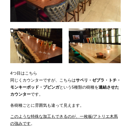
4つ目はこちら
同じくカウンターですが、こちらは
サペリ・ゼブラ・トチ・
モンキーポッド・ブビンガ
という5種類の樹種を
連結させた
カウンター
です。
各樹種ごとに雰囲気も違って見えます。
このような特殊な加工もできるのが、一枚板/アトリエ木馬
の強みです
。