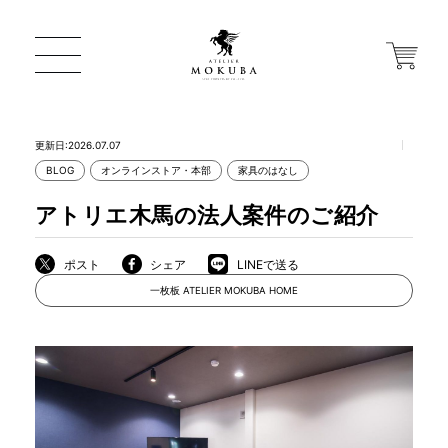
更新日:2026.07.07
BLOG
オンラインストア・本部
家具のはなし
ONLINE STORE
アトリエ木馬の法人案件のご紹介
店舗から探す
ポスト
シェア
LINEで送る
一枚板 ATELIER MOKUBA HOME
一枚板 ATELIER MOKUBA HOME
MOKUBA について