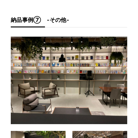
納品事例⑦ -その他-