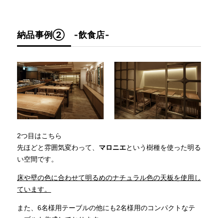
納品事例② -飲食店-
2つ目はこちら
先ほどと雰囲気変わって、
マロニエ
という樹種を使った明る
い空間です。
床や壁の色に合わせて明るめのナチュラル色の天板を使用し
ています。
また、6名様用テーブルの他にも2名様用のコンパクトなテ