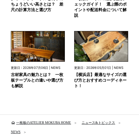
ちょうどいい高さとは？ 差
ェックガイド！ 選ぶ際のポ
尺の計算方法と選び方
イントや配送料金について解
説
更新日 : 2026年07月06日 | NEWS
更新日 : 2026年05月01日 | NEWS
古材家具の魅力とは？ 一枚
【横浜店】最適なサイズの選
板テーブルとの違いや選び方
び方とおすすめコーディネー
も解説
ト！
home
一枚板のATELIER MOKUBA HOME
ニュース&トピックス
NEWS