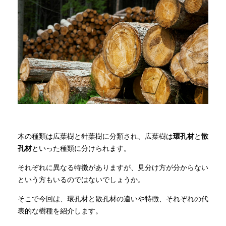
商品情報
直営店
イベント
WEBカタログ
木の種類は広葉樹と針葉樹に分類され、広葉樹は
環孔材
と
散
全商品一覧
孔材
といった種類に分けられます。
それぞれに異なる特徴がありますが、見分け方が分からない
という方もいるのではないでしょうか。
新入荷情報
そこで今回は、環孔材と散孔材の違いや特徴、それぞれの代
表的な樹種を紹介します。
納品事例