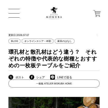
更新日:2026.07.07
BLOG
オンラインストア・本部
家具のはなし
ONLINE STORE
環孔材と散孔材はどう違う？ それ
ぞれの特徴や代表的な樹種とおすす
店舗から探す
めの一枚板テーブルをご紹介
ポスト
シェア
LINEで送る
一枚板 ATELIER MOKUBA HOME
一枚板 ATELIER MOKUBA HOME
MOKUBA について