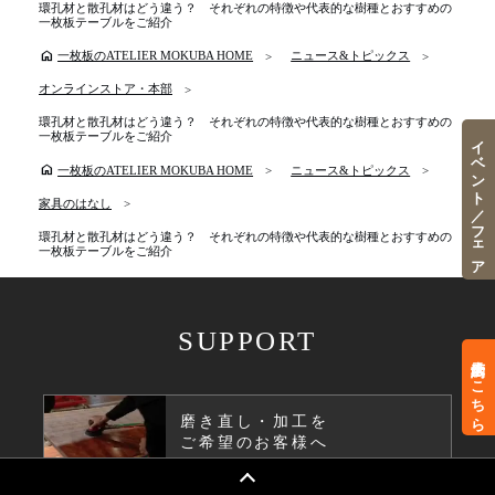
環孔材と散孔材はどう違う？ それぞれの特徴や代表的な樹種とおすすめの
一枚板テーブルをご紹介
home
一枚板のATELIER MOKUBA HOME
ニュース&トピックス
オンラインストア・本部
環孔材と散孔材はどう違う？ それぞれの特徴や代表的な樹種とおすすめの
イベント／フェア
一枚板テーブルをご紹介
home
一枚板のATELIER MOKUBA HOME
ニュース&トピックス
家具のはなし
環孔材と散孔材はどう違う？ それぞれの特徴や代表的な樹種とおすすめの
一枚板テーブルをご紹介
SUPPORT
来店予約はこちら
磨き直し・加工を
ご希望のお客様へ