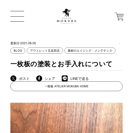
更新日:2021.09.05
BLOG
アウトレット五反田店
素材のエイジング・メンテナンス
ONLINE STORE
一枚板の塗装とお手入れについて
店舗から探す
ポスト
シェア
LINEで送る
一枚板 ATELIER MOKUBA HOME
一枚板 ATELIER MOKUBA HOME
MOKUBA について