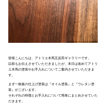
商品情報
直営店
イベント
WEBカタログ
皆様こんにちは、アトリエ木馬五反田ギャラリーです。
以前もお伝えさせていただきましたが、本日は改めてアトリ
エ木馬の塗装やお手入れについてご案内させていただきま
全商品一覧
す。
まず一枚板の仕上げ塗装は『オイル塗装』と『ウレタン塗
新入荷情報
装』がございます。
それぞれの特徴とお手入れについて簡単にまとめさせていた
だきます。
納品事例