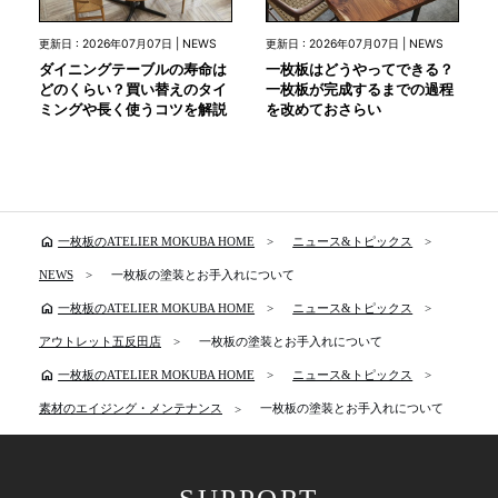
更新日 : 2026年07月07日 | NEWS
更新日 : 2026年07月07日 | NEWS
ダイニングテーブルの寿命は
一枚板はどうやってできる？
どのくらい？買い替えのタイ
一枚板が完成するまでの過程
ミングや長く使うコツを解説
を改めておさらい
home
一枚板のATELIER MOKUBA HOME
ニュース&トピックス
NEWS
一枚板の塗装とお手入れについて
home
一枚板のATELIER MOKUBA HOME
ニュース&トピックス
アウトレット五反田店
一枚板の塗装とお手入れについて
home
一枚板のATELIER MOKUBA HOME
ニュース&トピックス
素材のエイジング・メンテナンス
一枚板の塗装とお手入れについて