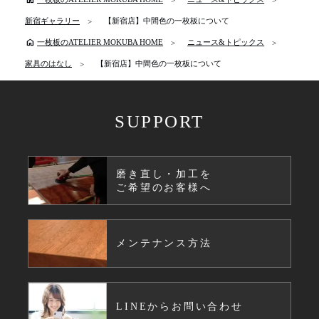
新宿ギャラリー
【新宿店】中間色の一枚板について
home
一枚板のATELIER MOKUBA HOME
ニュース&トピックス
家具のはなし
【新宿店】中間色の一枚板について
SUPPORT
磨き直し・加工を
ご希望のお客様へ
メンテナンス方法
LINEからお問い合わせ