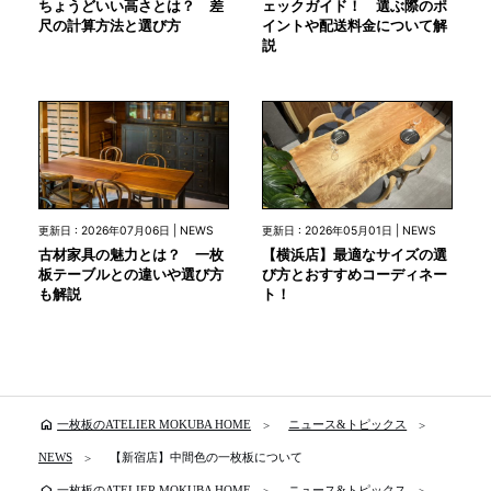
ちょうどいい高さとは？ 差
ェックガイド！ 選ぶ際のポ
尺の計算方法と選び方
イントや配送料金について解
説
更新日 : 2026年07月06日 | NEWS
更新日 : 2026年05月01日 | NEWS
古材家具の魅力とは？ 一枚
【横浜店】最適なサイズの選
板テーブルとの違いや選び方
び方とおすすめコーディネー
も解説
ト！
home
一枚板のATELIER MOKUBA HOME
ニュース&トピックス
NEWS
【新宿店】中間色の一枚板について
home
一枚板のATELIER MOKUBA HOME
ニュース&トピックス