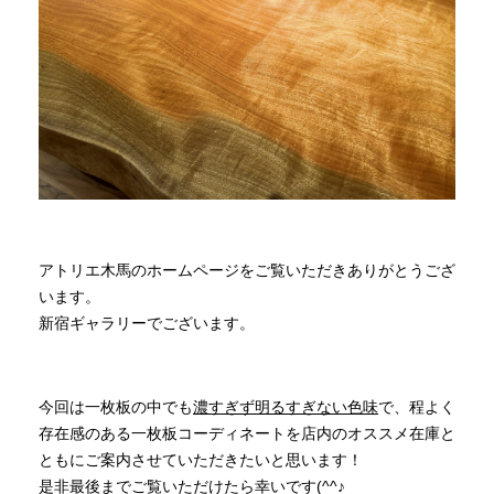
商品情報
直営店
イベント
WEBカタログ
アトリエ木馬のホームページをご覧いただきありがとうござ
います。
新宿ギャラリーでございます。
全商品一覧
新入荷情報
今回は一枚板の中でも
濃すぎず明るすぎない色味
で、程よく
存在感のある一枚板コーディネートを店内のオススメ在庫と
ともにご案内させていただきたいと思います！
納品事例
是非最後までご覧いただけたら幸いです(^^♪