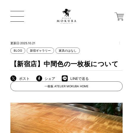
更新日:2025.10.21
BLOG
新宿ギャラリー
家具のはなし
ONLINE STORE
【新宿店】中間色の一枚板について
店舗から探す
ポスト
シェア
LINEで送る
一枚板 ATELIER MOKUBA HOME
一枚板 ATELIER MOKUBA HOME
MOKUBA について