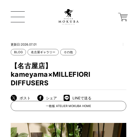
更新日:2026.07.01
BLOG
名古屋ギャラリー
その他
ONLINE STORE
【名古屋店】
kameyama×MILLEFIORI
店舗から探す
DIFFUSERS
ポスト
シェア
LINEで送る
一枚板 ATELIER MOKUBA HOME
一枚板 ATELIER MOKUBA HOME
MOKUBA について