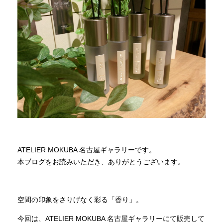
商品情報
直営店
イベント
WEBカタログ
全商品一覧
ATELIER MOKUBA 名古屋ギャラリーです。
本ブログをお読みいただき、ありがとうございます。
新入荷情報
空間の印象をさりげなく彩る「香り」。
納品事例
今回は、ATELIER MOKUBA 名古屋ギャラリーにて販売して