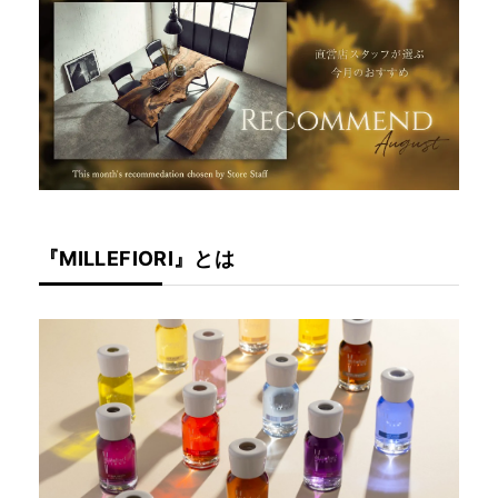
『MILLEFIORI』とは