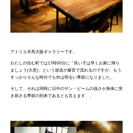
商品情報
直営店
イベント
アトリエ木馬大阪ギャラリーです。
わたしの住む町では17時50分に「良い子は早くお家に帰り
WEBカタログ
ましょう(大意)」という放送が爆音で流れるのですが、もう
すっかりそんな時分でも外は明るい季節になりました。
全商品一覧
そして、それは同時に日中のサン・ビームの強さが身体に突
き刺さる季節の到来であるとも言えます、、
新入荷情報
納品事例