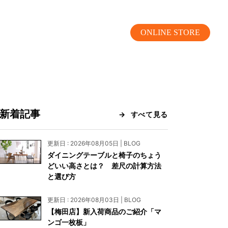
ONLINE STORE
新着記事
すべて見る
MOKUBA CHANNEL
更新日 : 2026年08月05日 | BLOG
ダイニングテーブルと椅子のちょう
よくあるご質問
どいい高さとは？ 差尺の計算方法
と選び方
お問い合わせ
更新日 : 2026年08月03日 | BLOG
リア）
お問い合わせ
【梅田店】新入荷商品のご紹介「マ
ンゴ一枚板」
ス）
資料請求