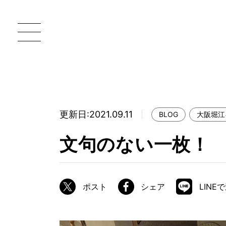
更新日:2021.09.11
BLOG
大阪堀江
一枚板 ATELIER MOKUBA HOME
直
文句のない一枚！
MOKUBA について
ブランドコンセプト
ポスト
シェア
LINE
製造工程
職人の技能・技巧
加工技術