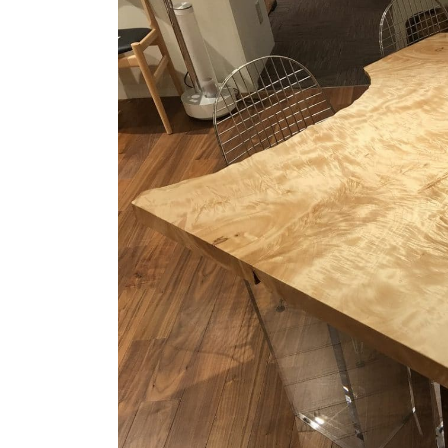
商品情報
ATELIER MOKUBAの一枚板テーブル
ATELIER MOKUBAの一枚板×異素材
特別なダイニングチェア
一枚板用のテーブル脚
樹種紹介
コーディネート集
メンテナンス方法