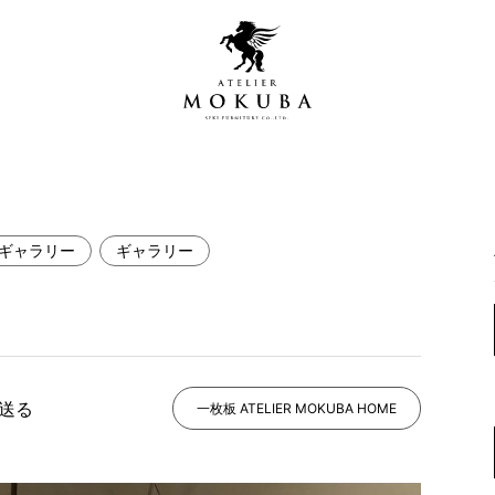
ギャラリー
ギャラリー
営店
全商品一覧
青山プレミアムギャラリー
新入荷情報
新宿ギャラリー
レジンギャラリー
で送る
納品事例
一枚板 ATELIER MOKUBA HOME
吉祥寺ギャラリー
【アウトレット取扱店】
納品事例（住宅・インテ
横浜ギャラリー
納品事例（店舗・オフィ