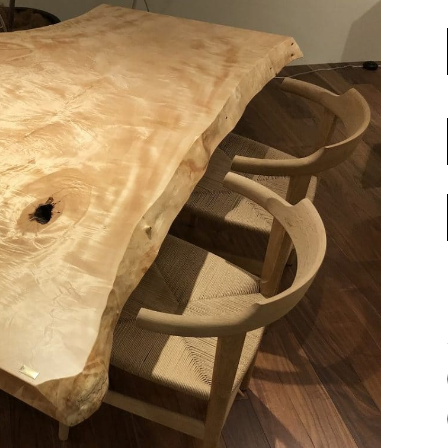
名古屋ギャラリー
お客様の声
大阪梅田ギャラリー
コーディネート集
アウトレット神戸店
大川ギャラリー【本店】
INFORMATION
天神ギャラリー
NEWS
公式オンラインストア
EVENT
BLOG
WEBカタログ
メディア美術協力実績