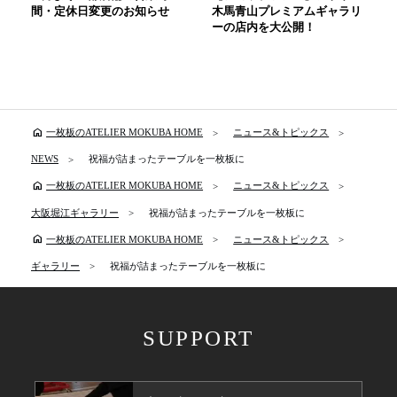
間・定休日変更のお知らせ
木馬青山プレミアムギャラリ
ーの店内を大公開！
home
一枚板のATELIER MOKUBA HOME
ニュース&トピックス
NEWS
祝福が詰まったテーブルを一枚板に
home
一枚板のATELIER MOKUBA HOME
ニュース&トピックス
大阪堀江ギャラリー
祝福が詰まったテーブルを一枚板に
home
一枚板のATELIER MOKUBA HOME
ニュース&トピックス
ギャラリー
祝福が詰まったテーブルを一枚板に
SUPPORT