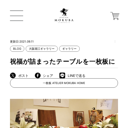
更新日:2021.09.11
BLOG
大阪堀江ギャラリー
ギャラリー
ONLINE STORE
祝福が詰まったテーブルを一枚板に
店舗から探す
ポスト
シェア
LINEで送る
一枚板 ATELIER MOKUBA HOME
一枚板 ATELIER MOKUBA HOME
MOKUBA について