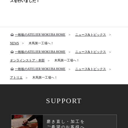
スを行いました！
home
一枚板のATELIER MOKUBA HOME
ニュース&トピックス
NEWS
木馬第一工場へ！
home
一枚板のATELIER MOKUBA HOME
ニュース&トピックス
オンラインストア・本部
木馬第一工場へ！
home
一枚板のATELIER MOKUBA HOME
ニュース&トピックス
アトリエ
木馬第一工場へ！
SUPPORT
磨き直し・加工を
ご希望のお客様へ