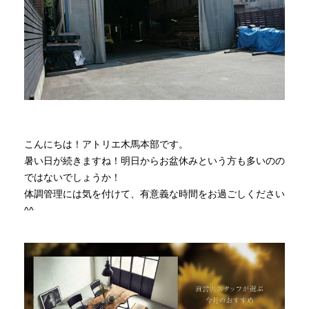
商品情報
直営店
イベント
こんにちは！アトリエ木馬本部です。
WEBカタログ
暑い日が続きますね！明日からお盆休みという方も多いのの
ではないでしょうか！
体調管理には気を付けて、有意義な時間をお過ごしください
全商品一覧
^^
新入荷情報
納品事例