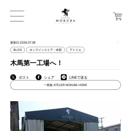
更新日:2026.07.08
BLOG
オンラインストア・本部
アトリエ
ONLINE STORE
木馬第一工場へ！
店舗から探す
ポスト
シェア
LINEで送る
一枚板 ATELIER MOKUBA HOME
一枚板 ATELIER MOKUBA HOME
MOKUBA について