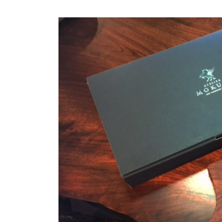
商品情報
ATELIER MOKUBAの一枚板テーブル
ATELIER MOKUBAの一枚板×異素材
特別なダイニングチェア
一枚板用のテーブル脚
樹種紹介
コーディネート集
メンテナンス方法