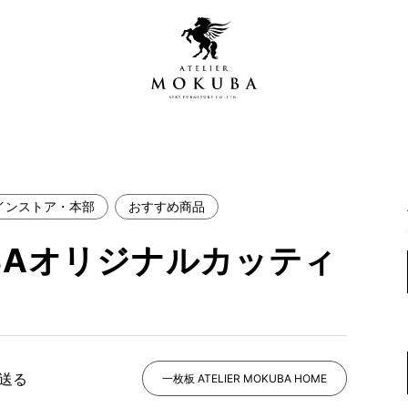
インストア・本部
おすすめ商品
営店
全商品一覧
UBAオリジナルカッティ
青山プレミアムギャラリー
新入荷情報
新宿ギャラリー
レジンギャラリー
納品事例
吉祥寺ギャラリー
【アウトレット取扱店】
納品事例（住宅・インテ
で送る
一枚板 ATELIER MOKUBA HOME
横浜ギャラリー
納品事例（店舗・オフィ