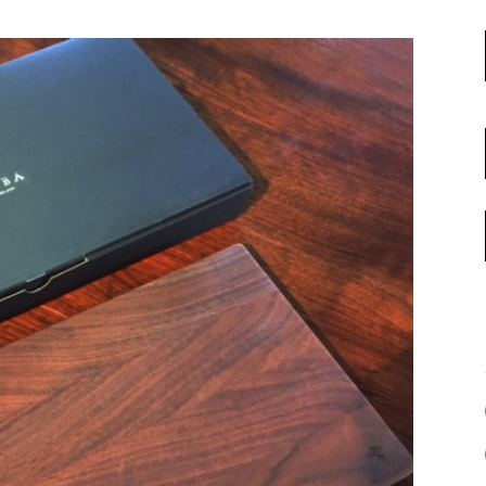
名古屋ギャラリー
お客様の声
大阪梅田ギャラリー
コーディネート集
アウトレット神戸店
大川ギャラリー【本店】
INFORMATION
天神ギャラリー
NEWS
公式オンラインストア
EVENT
BLOG
WEBカタログ
メディア美術協力実績