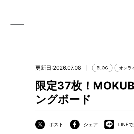
更新日:2026.07.08
BLOG
オンラ
一枚板 ATELIER MOKUBA HOME
直
限定37枚！MOK
MOKUBA について
ングボード
ブランドコンセプト
製造工程
職人の技能・技巧
ポスト
シェア
LINE
加工技術