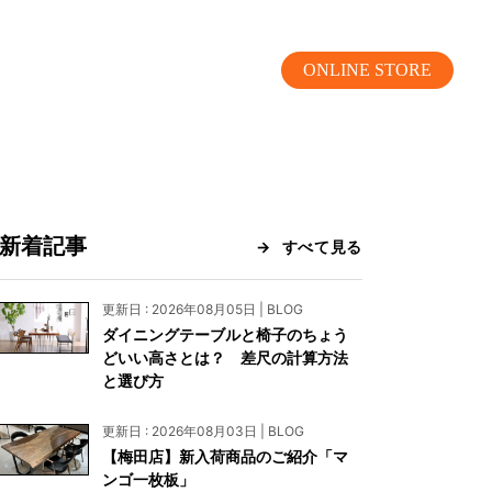
ONLINE STORE
新着記事
すべて見る
MOKUBA CHANNEL
更新日 : 2026年08月05日 | BLOG
ダイニングテーブルと椅子のちょう
よくあるご質問
どいい高さとは？ 差尺の計算方法
と選び方
お問い合わせ
更新日 : 2026年08月03日 | BLOG
リア）
お問い合わせ
【梅田店】新入荷商品のご紹介「マ
ンゴ一枚板」
ス）
資料請求