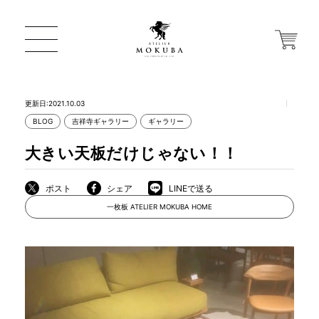
更新日:2021.10.03
BLOG
吉祥寺ギャラリー
ギャラリー
ONLINE STORE
大きい天板だけじゃない！！
店舗から探す
ポスト
シェア
LINEで送る
一枚板 ATELIER MOKUBA HOME
一枚板 ATELIER MOKUBA HOME
MOKUBA について