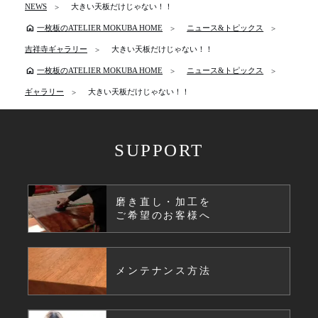
NEWS
大きい天板だけじゃない！！
home
一枚板のATELIER MOKUBA HOME
ニュース&トピックス
吉祥寺ギャラリー
大きい天板だけじゃない！！
home
一枚板のATELIER MOKUBA HOME
ニュース&トピックス
ギャラリー
大きい天板だけじゃない！！
SUPPORT
磨き直し・加工を
ご希望のお客様へ
メンテナンス方法