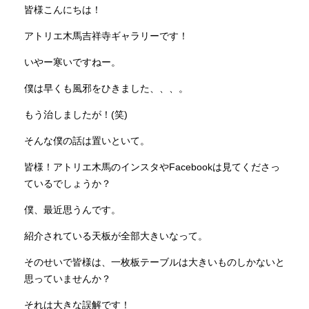
皆様こんにちは！
アトリエ木馬吉祥寺ギャラリーです！
INFORMATION
いやー寒いですねー。
MOKUBA CHANNEL
僕は早くも風邪をひきました、、、。
もう治しましたが！(笑)
よくあるご質問
そんな僕の話は置いといて。
皆様！アトリエ木馬のインスタやFacebookは見てくださっ
お問い合わせ
ているでしょうか？
僕、最近思うんです。
紹介されている天板が全部大きいなって。
そのせいで皆様は、一枚板テーブルは大きいものしかないと
思っていませんか？
それは大きな誤解です！